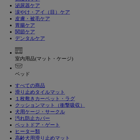
泌尿器ケア
涙やけ・アイ（目）ケア
皮膚・被毛ケア
胃腸ケア
関節ケア
デンタルケア
室内用品(マット・ケージ)
ベッド
すべての商品
滑り止めタイルマット
１枚敷きカーペット・ラグ
クッションマット（衝撃吸収）
犬用ケージ・サークル
汚れ防止カバー
ペットドア・ゲート
ヒーター類
高齢犬用滑り止めマット