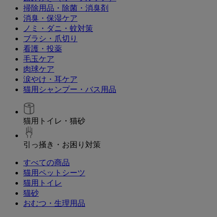
掃除用品・除菌・消臭剤
消臭・保湿ケア
ノミ・ダニ・蚊対策
ブラシ・爪切り
看護・投薬
毛玉ケア
肉球ケア
涙やけ・耳ケア
猫用シャンプー・バス用品
猫用トイレ・猫砂
引っ掻き・お困り対策
すべての商品
猫用ペットシーツ
猫用トイレ
猫砂
おむつ・生理用品