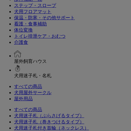
ステップ・スロープ
犬用フロアマット
保温・防寒・その他サポート
看護・食事補助
体位変換
トイレ排泄ケア・おむつ
介護食
屋外飼育ハウス
犬用迷子札・名札
すべての商品
犬用屋外サークル
屋外用品
すべての商品
犬用迷子札（ぶらさげるタイプ）
犬用迷子札（巻きつけるタイプ）
犬用迷子札付き首輪（ネックレス）