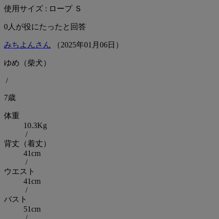
使用サイズ : ロープ Ｓ
0
人が役にたったと回答
みちよんさん
（
2025
年
01
月
06
日）
ゆめ（柴犬）
/
7歳
体重
10.3Kg
/
背丈（着丈）
41cm
/
ウエスト
41cm
/
バスト
51cm
/