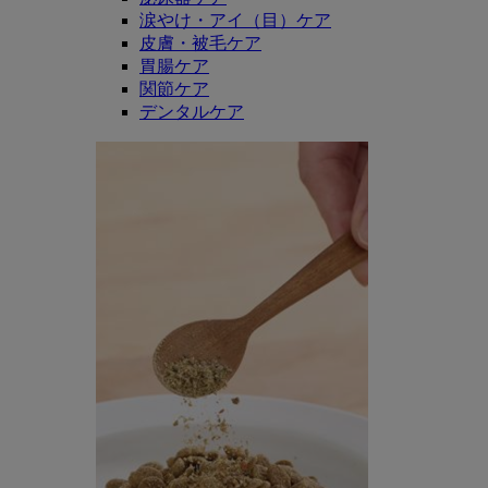
涙やけ・アイ（目）ケア
皮膚・被毛ケア
胃腸ケア
関節ケア
デンタルケア