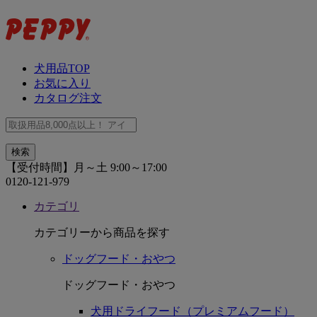
犬用品TOP
お気に入り
カタログ注文
【受付時間】月～土 9:00～17:00
0120-121-979
カテゴリ
カテゴリーから商品を探す
ドッグフード・おやつ
ドッグフード・おやつ
犬用ドライフード（プレミアムフード）