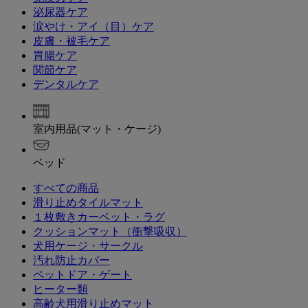
泌尿器ケア
涙やけ・アイ（目）ケア
皮膚・被毛ケア
胃腸ケア
関節ケア
デンタルケア
室内用品(マット・ケージ)
ベッド
すべての商品
滑り止めタイルマット
１枚敷きカーペット・ラグ
クッションマット（衝撃吸収）
犬用ケージ・サークル
汚れ防止カバー
ペットドア・ゲート
ヒーター類
高齢犬用滑り止めマット