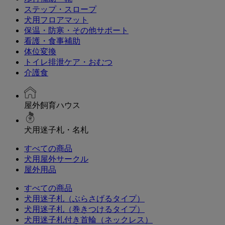
ステップ・スロープ
犬用フロアマット
保温・防寒・その他サポート
看護・食事補助
体位変換
トイレ排泄ケア・おむつ
介護食
屋外飼育ハウス
犬用迷子札・名札
すべての商品
犬用屋外サークル
屋外用品
すべての商品
犬用迷子札（ぶらさげるタイプ）
犬用迷子札（巻きつけるタイプ）
犬用迷子札付き首輪（ネックレス）