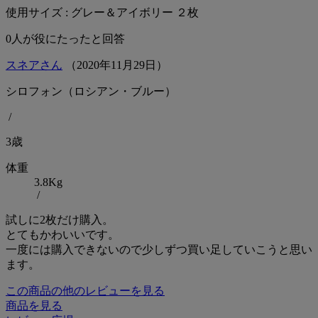
使用サイズ : グレー＆アイボリー ２枚
0
人が役にたったと回答
スネアさん
（
2020
年
11
月
29
日）
シロフォン（ロシアン・ブルー）
/
3歳
体重
3.8Kg
/
試しに2枚だけ購入。
とてもかわいいです。
一度には購入できないので少しずつ買い足していこうと思い
ます。
この商品の他のレビューを見る
商品を見る