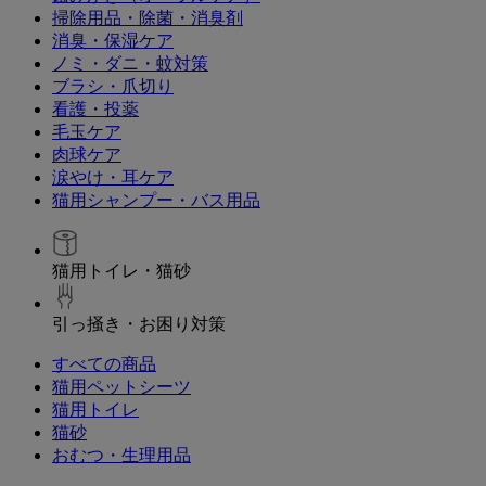
掃除用品・除菌・消臭剤
消臭・保湿ケア
ノミ・ダニ・蚊対策
ブラシ・爪切り
看護・投薬
毛玉ケア
肉球ケア
涙やけ・耳ケア
猫用シャンプー・バス用品
猫用トイレ・猫砂
引っ掻き・お困り対策
すべての商品
猫用ペットシーツ
猫用トイレ
猫砂
おむつ・生理用品