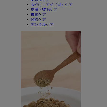
涙やけ・アイ（目）ケア
皮膚・被毛ケア
胃腸ケア
関節ケア
デンタルケア