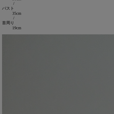
/
バスト
35cm
/
首周り
19cm