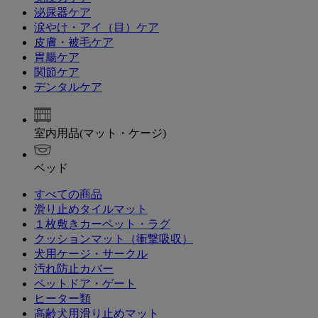
泌尿器ケア
涙やけ・アイ（目）ケア
皮膚・被毛ケア
胃腸ケア
関節ケア
デンタルケア
室内用品(マット・ケージ)
ベッド
すべての商品
滑り止めタイルマット
１枚敷きカーペット・ラグ
クッションマット（衝撃吸収）
犬用ケージ・サークル
汚れ防止カバー
ペットドア・ゲート
ヒーター類
高齢犬用滑り止めマット