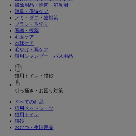
掃除用品・除菌・消臭剤
消臭・保湿ケア
ノミ・ダニ・蚊対策
ブラシ・爪切り
看護・投薬
毛玉ケア
肉球ケア
涙やけ・耳ケア
猫用シャンプー・バス用品
猫用トイレ・猫砂
引っ掻き・お困り対策
すべての商品
猫用ペットシーツ
猫用トイレ
猫砂
おむつ・生理用品