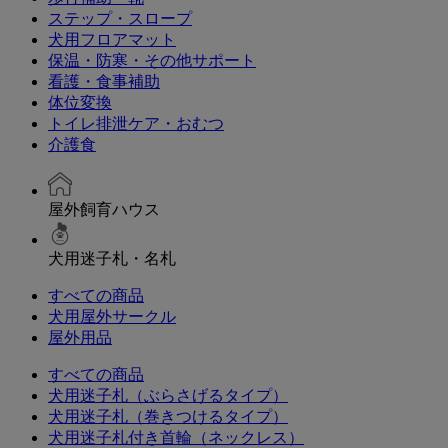
ステップ・スロープ
犬用フロアマット
保温・防寒・その他サポート
看護・食事補助
体位変換
トイレ排泄ケア・おむつ
介護食
屋外飼育ハウス
犬用迷子札・名札
すべての商品
犬用屋外サークル
屋外用品
すべての商品
犬用迷子札（ぶらさげるタイプ）
犬用迷子札（巻きつけるタイプ）
犬用迷子札付き首輪（ネックレス）