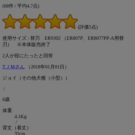
(68件 / 平均4.7点)
(評価5点)
使用サイズ : 替刃 ER9302 （ER807P、ER8077PP-A用替
刃） ※本体販売終了
2
人が役にたったと回答
TＪＭさん
（
2018
年
01
月
01
日）
ジョイ（その他犬種（小型））
/
6歳
体重
4.1Kg
/
背丈（着丈）
35cm