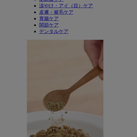
涙やけ・アイ（目）ケア
皮膚・被毛ケア
胃腸ケア
関節ケア
デンタルケア