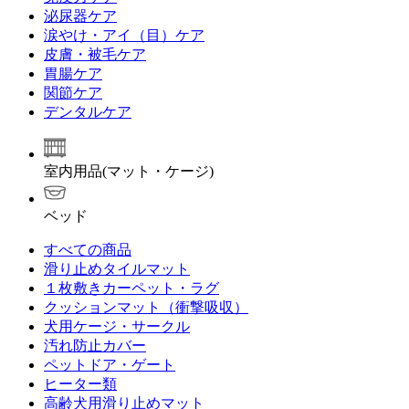
泌尿器ケア
涙やけ・アイ（目）ケア
皮膚・被毛ケア
胃腸ケア
関節ケア
デンタルケア
室内用品(マット・ケージ)
ベッド
すべての商品
滑り止めタイルマット
１枚敷きカーペット・ラグ
クッションマット（衝撃吸収）
犬用ケージ・サークル
汚れ防止カバー
ペットドア・ゲート
ヒーター類
高齢犬用滑り止めマット