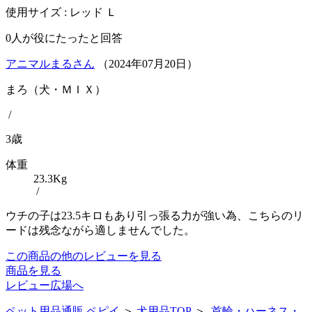
使用サイズ : レッド Ｌ
0
人が役にたったと回答
アニマルまるさん
（
2024
年
07
月
20
日）
まろ（犬・ＭＩＸ）
/
3歳
体重
23.3Kg
/
ウチの子は23.5キロもあり引っ張る力が強い為、こちらのリ
ードは残念ながら適しませんでした。
この商品の他のレビューを見る
商品を見る
レビュー広場へ
ペット用品通販 ペピイ
＞
犬用品TOP
＞
首輪・ハーネス・