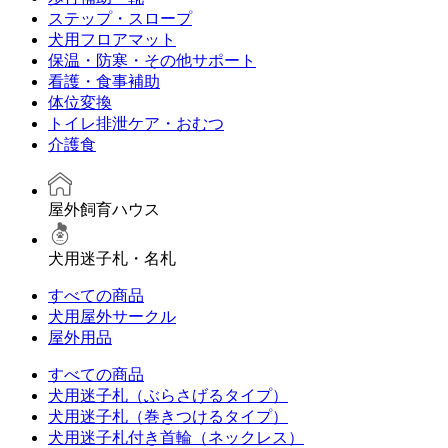
ステップ・スロープ
犬用フロアマット
保温・防寒・その他サポート
看護・食事補助
体位変換
トイレ排泄ケア・おむつ
介護食
屋外飼育ハウス
犬用迷子札・名札
すべての商品
犬用屋外サークル
屋外用品
すべての商品
犬用迷子札（ぶらさげるタイプ）
犬用迷子札（巻きつけるタイプ）
犬用迷子札付き首輪（ネックレス）