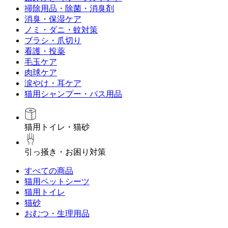
掃除用品・除菌・消臭剤
消臭・保湿ケア
ノミ・ダニ・蚊対策
ブラシ・爪切り
看護・投薬
毛玉ケア
肉球ケア
涙やけ・耳ケア
猫用シャンプー・バス用品
猫用トイレ・猫砂
引っ掻き・お困り対策
すべての商品
猫用ペットシーツ
猫用トイレ
猫砂
おむつ・生理用品