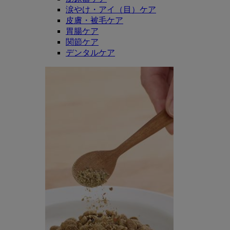
涙やけ・アイ（目）ケア
皮膚・被毛ケア
胃腸ケア
関節ケア
デンタルケア