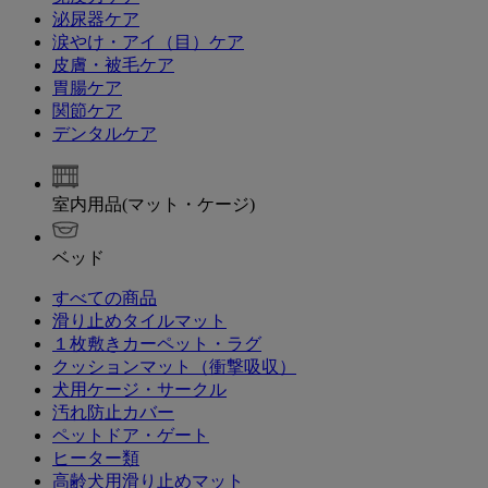
泌尿器ケア
涙やけ・アイ（目）ケア
皮膚・被毛ケア
胃腸ケア
関節ケア
デンタルケア
室内用品(マット・ケージ)
ベッド
すべての商品
滑り止めタイルマット
１枚敷きカーペット・ラグ
クッションマット（衝撃吸収）
犬用ケージ・サークル
汚れ防止カバー
ペットドア・ゲート
ヒーター類
高齢犬用滑り止めマット