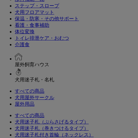
ステップ・スロープ
犬用フロアマット
保温・防寒・その他サポート
看護・食事補助
体位変換
トイレ排泄ケア・おむつ
介護食
屋外飼育ハウス
犬用迷子札・名札
すべての商品
犬用屋外サークル
屋外用品
すべての商品
犬用迷子札（ぶらさげるタイプ）
犬用迷子札（巻きつけるタイプ）
犬用迷子札付き首輪（ネックレス）