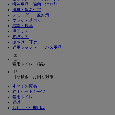
掃除用品・除菌・消臭剤
消臭・保湿ケア
ノミ・ダニ・蚊対策
ブラシ・爪切り
看護・投薬
毛玉ケア
肉球ケア
涙やけ・耳ケア
猫用シャンプー・バス用品
猫用トイレ・猫砂
引っ掻き・お困り対策
すべての商品
猫用ペットシーツ
猫用トイレ
猫砂
おむつ・生理用品