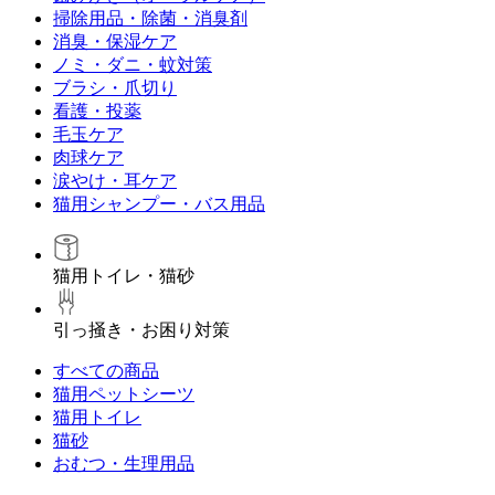
掃除用品・除菌・消臭剤
消臭・保湿ケア
ノミ・ダニ・蚊対策
ブラシ・爪切り
看護・投薬
毛玉ケア
肉球ケア
涙やけ・耳ケア
猫用シャンプー・バス用品
猫用トイレ・猫砂
引っ掻き・お困り対策
すべての商品
猫用ペットシーツ
猫用トイレ
猫砂
おむつ・生理用品