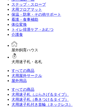
ステップ・スロープ
犬用フロアマット
保温・防寒・その他サポート
看護・食事補助
体位変換
トイレ排泄ケア・おむつ
介護食
屋外飼育ハウス
犬用迷子札・名札
すべての商品
犬用屋外サークル
屋外用品
すべての商品
犬用迷子札（ぶらさげるタイプ）
犬用迷子札（巻きつけるタイプ）
犬用迷子札付き首輪（ネックレス）