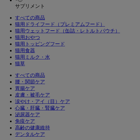
サプリメント
すべての商品
猫用ドライフード（プレミアムフード）
猫用ウェットフード（缶詰・レトルトパウチ）
猫用おやつ
猫用トッピングフード
猫用食器
猫用ミルク・水
猫草
すべての商品
腰・関節ケア
胃腸ケア
皮膚・被毛ケア
涙やけ・アイ（目）ケア
心臓・肝臓・腎臓ケア
泌尿器ケア
免疫ケア
高齢の健康維持
デンタルケア