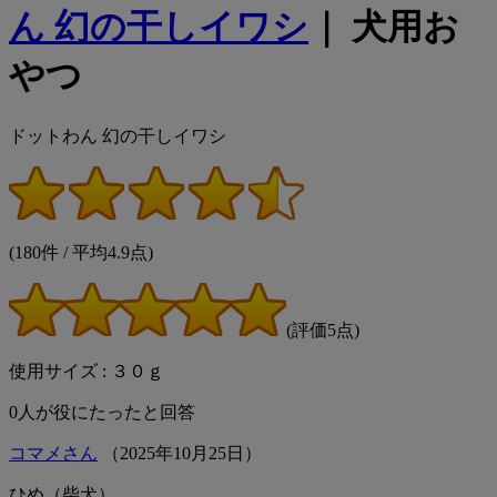
ん 幻の干しイワシ
｜ 犬用お
やつ
ドットわん 幻の干しイワシ
(180件 / 平均4.9点)
(評価5点)
使用サイズ : ３０ｇ
0
人が役にたったと回答
コマメさん
（
2025
年
10
月
25
日）
ひめ（柴犬）