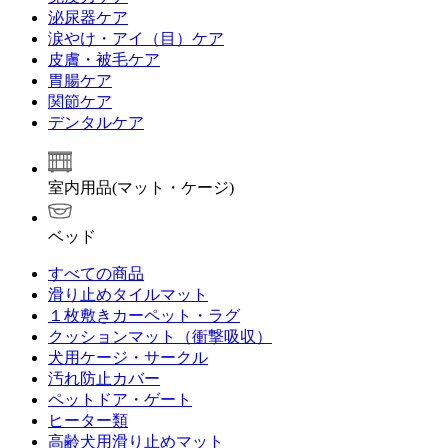
泌尿器ケア
涙やけ・アイ（目）ケア
皮膚・被毛ケア
胃腸ケア
関節ケア
デンタルケア
室内用品(マット・ケージ)
ベッド
すべての商品
滑り止めタイルマット
１枚敷きカーペット・ラグ
クッションマット（衝撃吸収）
犬用ケージ・サークル
汚れ防止カバー
ペットドア・ゲート
ヒーター類
高齢犬用滑り止めマット