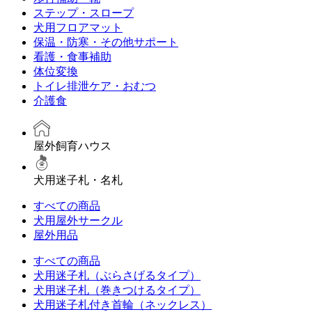
ステップ・スロープ
犬用フロアマット
保温・防寒・その他サポート
看護・食事補助
体位変換
トイレ排泄ケア・おむつ
介護食
屋外飼育ハウス
犬用迷子札・名札
すべての商品
犬用屋外サークル
屋外用品
すべての商品
犬用迷子札（ぶらさげるタイプ）
犬用迷子札（巻きつけるタイプ）
犬用迷子札付き首輪（ネックレス）