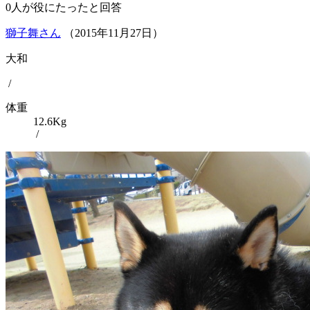
0
人が役にたったと回答
獅子舞さん
（
2015
年
11
月
27
日）
大和
/
体重
12.6Kg
/