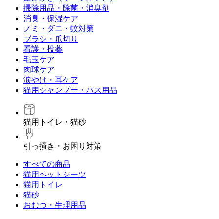
掃除用品・除菌・消臭剤
消臭・保湿ケア
ノミ・ダニ・蚊対策
ブラシ・爪切り
看護・投薬
毛玉ケア
肉球ケア
涙やけ・耳ケア
猫用シャンプー・バス用品
猫用トイレ・猫砂
引っ掻き・お困り対策
すべての商品
猫用ペットシーツ
猫用トイレ
猫砂
おむつ・生理用品