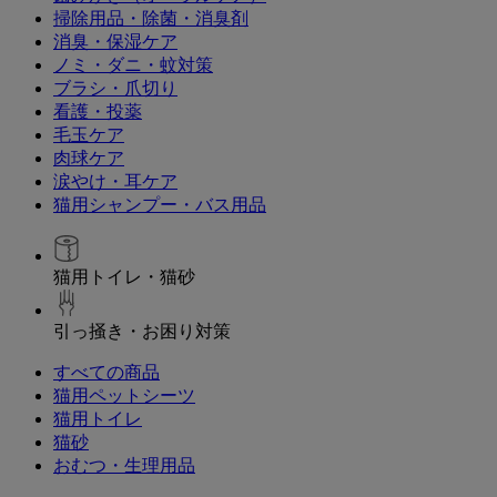
掃除用品・除菌・消臭剤
消臭・保湿ケア
ノミ・ダニ・蚊対策
ブラシ・爪切り
看護・投薬
毛玉ケア
肉球ケア
涙やけ・耳ケア
猫用シャンプー・バス用品
猫用トイレ・猫砂
引っ掻き・お困り対策
すべての商品
猫用ペットシーツ
猫用トイレ
猫砂
おむつ・生理用品