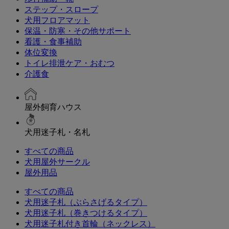
ステップ・スロープ
犬用フロアマット
保温・防寒・その他サポート
看護・食事補助
体位変換
トイレ排泄ケア・おむつ
介護食
屋外飼育ハウス
犬用迷子札・名札
すべての商品
犬用屋外サークル
屋外用品
すべての商品
犬用迷子札（ぶらさげるタイプ）
犬用迷子札（巻きつけるタイプ）
犬用迷子札付き首輪（ネックレス）