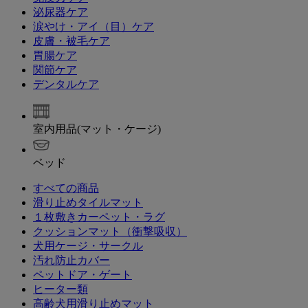
泌尿器ケア
涙やけ・アイ（目）ケア
皮膚・被毛ケア
胃腸ケア
関節ケア
デンタルケア
室内用品(マット・ケージ)
ベッド
すべての商品
滑り止めタイルマット
１枚敷きカーペット・ラグ
クッションマット（衝撃吸収）
犬用ケージ・サークル
汚れ防止カバー
ペットドア・ゲート
ヒーター類
高齢犬用滑り止めマット