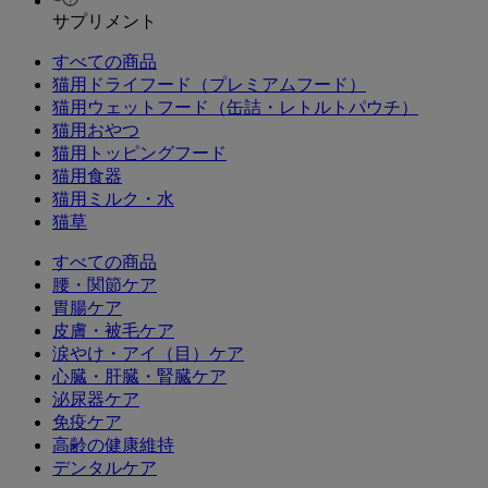
サプリメント
すべての商品
猫用ドライフード（プレミアムフード）
猫用ウェットフード（缶詰・レトルトパウチ）
猫用おやつ
猫用トッピングフード
猫用食器
猫用ミルク・水
猫草
すべての商品
腰・関節ケア
胃腸ケア
皮膚・被毛ケア
涙やけ・アイ（目）ケア
心臓・肝臓・腎臓ケア
泌尿器ケア
免疫ケア
高齢の健康維持
デンタルケア