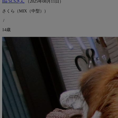
Ilia SCSさん
（
2025
年
08
月
11
日）
さくら（MIX（中型））
/
14歳