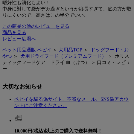
嗜好性も消化もよい！
中身に対して袋がデカ過ぎというか縦長すぎて、底の方が取
りにくいので、高さはこの半分でいい。
この商品の他のレビューを見る
商品を見る
レビュー広場へ
ペット用品通販 ペピイ
＞
犬用品TOP
＞
ドッグフード・お
やつ
＞
犬用ドライフード（プレミアムフード）
＞ ホリス
ティックフードケア ドライ 血（けつ） ＞ 口コミ・レビュ
ー
大切なお知らせ
ペピイを騙る偽サイト、不審なメール、SNS偽アカウ
ントにご注意ください。
10,000円(税込)以上のご購入で送料無料！