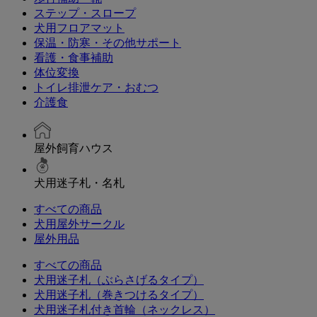
ステップ・スロープ
犬用フロアマット
保温・防寒・その他サポート
看護・食事補助
体位変換
トイレ排泄ケア・おむつ
介護食
屋外飼育ハウス
犬用迷子札・名札
すべての商品
犬用屋外サークル
屋外用品
すべての商品
犬用迷子札（ぶらさげるタイプ）
犬用迷子札（巻きつけるタイプ）
犬用迷子札付き首輪（ネックレス）