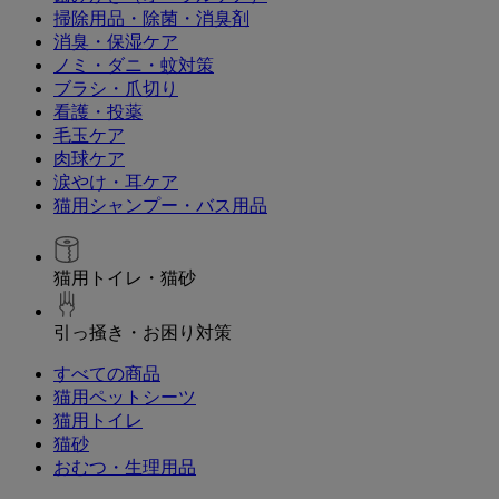
掃除用品・除菌・消臭剤
消臭・保湿ケア
ノミ・ダニ・蚊対策
ブラシ・爪切り
看護・投薬
毛玉ケア
肉球ケア
涙やけ・耳ケア
猫用シャンプー・バス用品
猫用トイレ・猫砂
引っ掻き・お困り対策
すべての商品
猫用ペットシーツ
猫用トイレ
猫砂
おむつ・生理用品