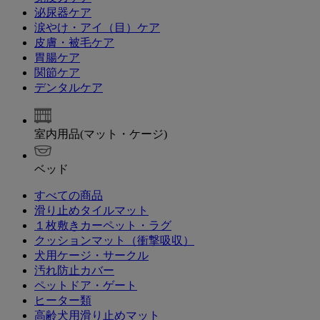
泌尿器ケア
涙やけ・アイ（目）ケア
皮膚・被毛ケア
胃腸ケア
関節ケア
デンタルケア
室内用品(マット・ケージ)
ベッド
すべての商品
滑り止めタイルマット
１枚敷きカーペット・ラグ
クッションマット（衝撃吸収）
犬用ケージ・サークル
汚れ防止カバー
ペットドア・ゲート
ヒーター類
高齢犬用滑り止めマット