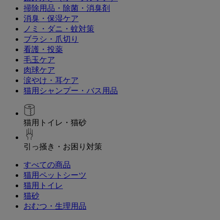
掃除用品・除菌・消臭剤
消臭・保湿ケア
ノミ・ダニ・蚊対策
ブラシ・爪切り
看護・投薬
毛玉ケア
肉球ケア
涙やけ・耳ケア
猫用シャンプー・バス用品
猫用トイレ・猫砂
引っ掻き・お困り対策
すべての商品
猫用ペットシーツ
猫用トイレ
猫砂
おむつ・生理用品