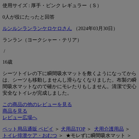
使用サイズ : 厚手・ピンク レギュラー（Ｓ）
0
人が役にたったと回答
ルンルンランランケロケロさん
（
2024
年
03
月
30
日）
ランラン（ヨークシャー・テリア）
/
16歳
シーツトイレの下に瞬間吸水マットを敷くようになってから
は、シーツも移動しませんし滑らなくなりました。布製の瞬
間吸水マットなので確かにモレたりもしません。清潔で安心
安全なトイレが完成しました。
この商品の他のレビューを見る
商品を見る
レビュー広場へ
ペット用品通販 ペピイ
＞
犬用品TOP
＞
犬用介護用品
＞
トイレ排泄ケア・おむつ
＞ ★モレずに瞬間吸水マット ＞