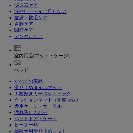
泌尿器ケア
涙やけ・アイ（目）ケア
皮膚・被毛ケア
胃腸ケア
関節ケア
デンタルケア
室内用品(マット・ケージ)
ベッド
すべての商品
滑り止めタイルマット
１枚敷きカーペット・ラグ
クッションマット（衝撃吸収）
犬用ケージ・サークル
汚れ防止カバー
ペットドア・ゲート
ヒーター類
高齢犬用滑り止めマット