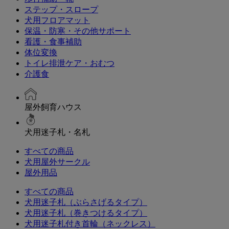
ステップ・スロープ
犬用フロアマット
保温・防寒・その他サポート
看護・食事補助
体位変換
トイレ排泄ケア・おむつ
介護食
屋外飼育ハウス
犬用迷子札・名札
すべての商品
犬用屋外サークル
屋外用品
すべての商品
犬用迷子札（ぶらさげるタイプ）
犬用迷子札（巻きつけるタイプ）
犬用迷子札付き首輪（ネックレス）