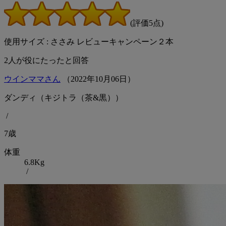
(評価5点)
使用サイズ : ささみ レビューキャンペーン２本
2
人が役にたったと回答
ウインママさん
（
2022
年
10
月
06
日）
ダンディ（キジトラ（茶&黒））
/
7歳
体重
6.8Kg
/