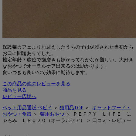
保護猫カフェよりお迎えしたうちの子は保護された当初から
お口に問題ありでした。
推定年齢７歳位で歯磨きも嫌がってなかなか難しい、大好き
なおやつでオーラルケア出来るのは助かります。
食いつきも良いので効果に期待します。
この商品の他のレビューを見る
商品を見る
レビュー広場へ
ペット用品通販 ペピイ
＞
猫用品TOP
＞
キャットフード・
おやつ・食器
＞
猫用おやつ
＞ ＰＥＰＰＹ ＬＩＦＥ に
ゃろみ Ｌ８０２０（オーラルケア） ＞ 口コミ・レビュー