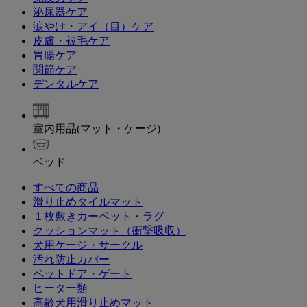
泌尿器ケア
涙やけ・アイ（目）ケア
皮膚・被毛ケア
胃腸ケア
関節ケア
デンタルケア
室内用品(マット・ケージ)
ベッド
すべての商品
滑り止めタイルマット
１枚敷きカーペット・ラグ
クッションマット（衝撃吸収）
犬用ケージ・サークル
汚れ防止カバー
ペットドア・ゲート
ヒーター類
高齢犬用滑り止めマット