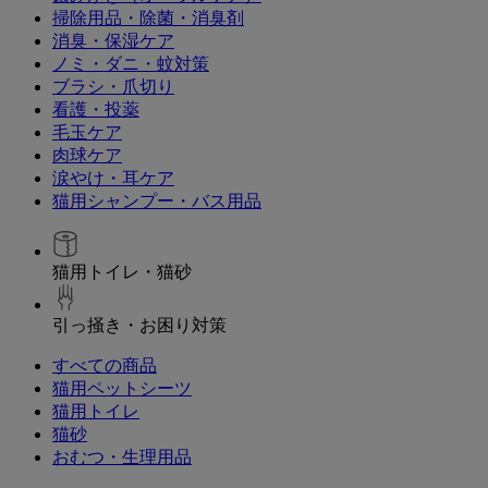
掃除用品・除菌・消臭剤
消臭・保湿ケア
ノミ・ダニ・蚊対策
ブラシ・爪切り
看護・投薬
毛玉ケア
肉球ケア
涙やけ・耳ケア
猫用シャンプー・バス用品
猫用トイレ・猫砂
引っ掻き・お困り対策
すべての商品
猫用ペットシーツ
猫用トイレ
猫砂
おむつ・生理用品