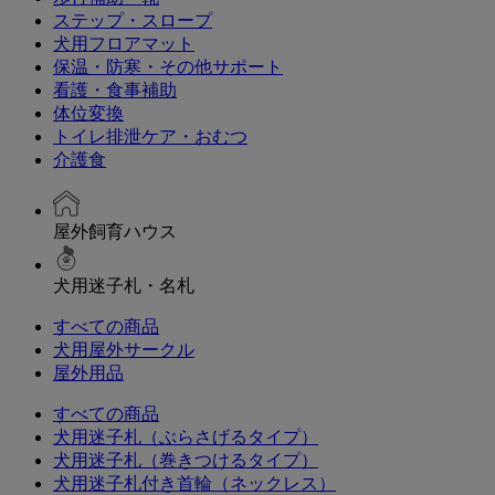
ステップ・スロープ
犬用フロアマット
保温・防寒・その他サポート
看護・食事補助
体位変換
トイレ排泄ケア・おむつ
介護食
屋外飼育ハウス
犬用迷子札・名札
すべての商品
犬用屋外サークル
屋外用品
すべての商品
犬用迷子札（ぶらさげるタイプ）
犬用迷子札（巻きつけるタイプ）
犬用迷子札付き首輪（ネックレス）