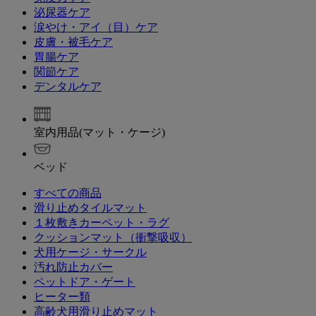
泌尿器ケア
涙やけ・アイ（目）ケア
皮膚・被毛ケア
胃腸ケア
関節ケア
デンタルケア
室内用品(マット・ケージ)
ベッド
すべての商品
滑り止めタイルマット
１枚敷きカーペット・ラグ
クッションマット（衝撃吸収）
犬用ケージ・サークル
汚れ防止カバー
ペットドア・ゲート
ヒーター類
高齢犬用滑り止めマット