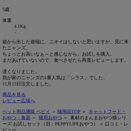
5歳
体重
4.1Kg
/
箱から出した途端に、ニオイはしないと思いますが、見に来
たニャンズ。
ちょっとお高いなぁ～と感じながら、お試しを購入。
まだあげていないので、食べさせたら再度レビューします。
遅くなりました。
我が家のニャンズの1番人気は「シラス」でした。
11月15日注文しました。
商品を見る
レビュー広場へ
ペット用品通販 ペピイ
＞
猫用品TOP
＞
キャットフード・
おやつ・食器
＞
猫用おやつ
＞ 素材のまんまおやつ猫シリ
ーズ お試しセット（旧：PEPPYLIFEおやつ） ＞ 口コミ・レ
ビュー