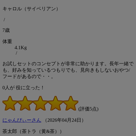
キャロル（サイベリアン）
/
7歳
体重
4.1Kg
/
お試しセットのコンセプトが非常に助かります。長年一緒で
も、好みを知っているつもりでも、見向きもしないおやつ/
フードがあるので・・。
0
人が
役に立った！
(評価5点)
にゃんぴぃーさん
（
2026
年
04
月
24
日）
茶太郎（茶トラ（黄&茶））