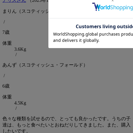
アリスさん
（
2025
年
12
月
05
日）
まりん（スコティッシュ・フォールド）
/
7歳
体重
3.6Kg
/
あんず（スコティッシュ・フォールド）
/
6歳
体重
4.5Kg
/
色々な種類を試せるので、とっても良かったです。うちの子
達は、もっと食べたいとおねだりしてきました。また、購入
したいです。