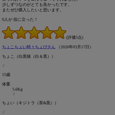
少しずつなのがとても良かったです。
またぜひ購入したいと思います。
0
人が
役に立った！
(評価5点)
ちょこちょい時々ちょびさん
（
2026
年
03
月
17
日）
ちょこ（白黒猫（白＆黒））
/
15歳
体重
5.6Kg
/
ちょい（キジトラ（茶&黒））
/