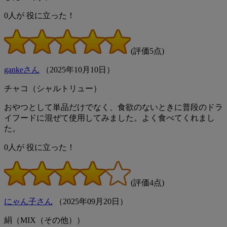
0
人が
役に立った！
(評価5点)
gankeさん
（
2025
年
10
月
10
日）
チャコ（シャルトリュー）
おやつとして単品だけでなく、食欲のないときに普段のドラ
イフードに混ぜて使用してみました。よく食べてくれまし
た。
0
人が
役に立った！
(評価4点)
にゃん子さん
（
2025
年
09
月
20
日）
絹（MIX（その他））