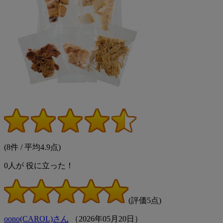
(8件 / 平均4.9点)
0
人が
役に立った！
(評価5点)
oono(CAROL)さん
（
2026
年
05
月
20
日）