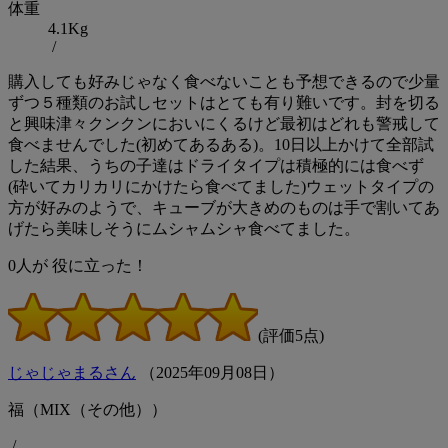
体重
4.1Kg
/
購入しても好みじゃなく食べないことも予想できるので少量
ずつ５種類のお試しセットはとても有り難いです。封を切る
と興味津々クンクンにおいにくるけど最初はどれも警戒して
食べませんでした(初めてあるある)。10日以上かけて全部試
した結果、うちの子達はドライタイプは積極的には食べず
(砕いてカリカリにかけたら食べてました)ウェットタイプの
方が好みのようで、キューブが大きめのものは手で割いてあ
げたら美味しそうにムシャムシャ食べてました。
0
人が
役に立った！
(評価5点)
じゃじゃまるさん
（
2025
年
09
月
08
日）
福（MIX（その他））
/