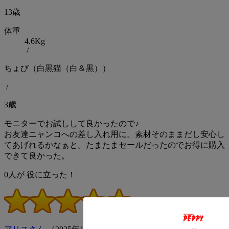
13歳
体重
4.6Kg
/
ちょび（白黒猫（白＆黒））
/
3歳
モニターでお試しして良かったので♪
お友達ニャンコへの差し入れ用に。素材そのままだし安心し
てあげれるかなぁと。たまたまセールだったのでお得に購入
できて良かった。
0
人が
役に立った！
(評価5点)