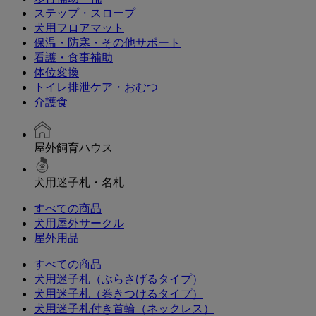
ステップ・スロープ
犬用フロアマット
保温・防寒・その他サポート
看護・食事補助
体位変換
トイレ排泄ケア・おむつ
介護食
屋外飼育ハウス
犬用迷子札・名札
すべての商品
犬用屋外サークル
屋外用品
すべての商品
犬用迷子札（ぶらさげるタイプ）
犬用迷子札（巻きつけるタイプ）
犬用迷子札付き首輪（ネックレス）