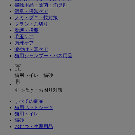
掃除用品・除菌・消臭剤
消臭・保湿ケア
ノミ・ダニ・蚊対策
ブラシ・爪切り
看護・投薬
毛玉ケア
肉球ケア
涙やけ・耳ケア
猫用シャンプー・バス用品
猫用トイレ・猫砂
引っ掻き・お困り対策
すべての商品
猫用ペットシーツ
猫用トイレ
猫砂
おむつ・生理用品