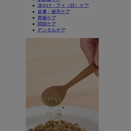
涙やけ・アイ（目）ケア
皮膚・被毛ケア
胃腸ケア
関節ケア
デンタルケア