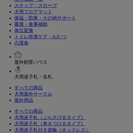
ステップ・スロープ
犬用フロアマット
保温・防寒・その他サポート
看護・食事補助
体位変換
トイレ排泄ケア・おむつ
介護食
屋外飼育ハウス
犬用迷子札・名札
すべての商品
犬用屋外サークル
屋外用品
すべての商品
犬用迷子札（ぶらさげるタイプ）
犬用迷子札（巻きつけるタイプ）
犬用迷子札付き首輪（ネックレス）