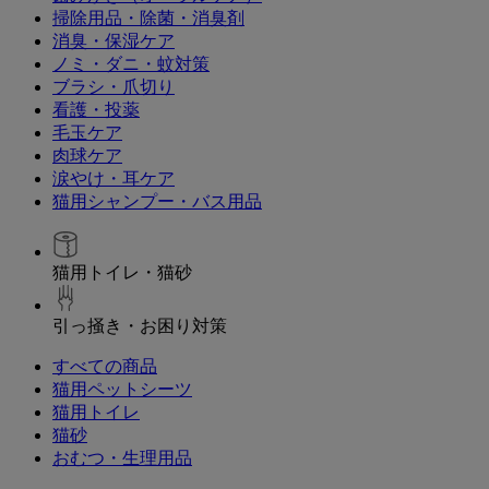
掃除用品・除菌・消臭剤
消臭・保湿ケア
ノミ・ダニ・蚊対策
ブラシ・爪切り
看護・投薬
毛玉ケア
肉球ケア
涙やけ・耳ケア
猫用シャンプー・バス用品
猫用トイレ・猫砂
引っ掻き・お困り対策
すべての商品
猫用ペットシーツ
猫用トイレ
猫砂
おむつ・生理用品