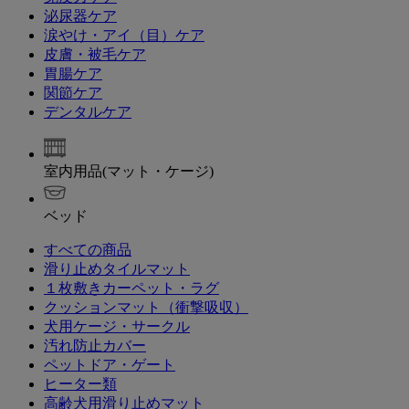
泌尿器ケア
涙やけ・アイ（目）ケア
皮膚・被毛ケア
胃腸ケア
関節ケア
デンタルケア
室内用品(マット・ケージ)
ベッド
すべての商品
滑り止めタイルマット
１枚敷きカーペット・ラグ
クッションマット（衝撃吸収）
犬用ケージ・サークル
汚れ防止カバー
ペットドア・ゲート
ヒーター類
高齢犬用滑り止めマット