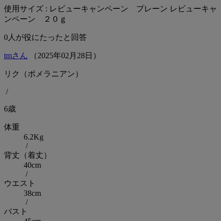
使用サイズ : レビューキャンペーン プレーン レビューキャ
ンペーン ２０ｇ
0
人が役にたったと回答
tmさん
（
2025
年
02
月
28
日）
リク（ポメラニアン）
/
6歳
体重
6.2Kg
/
背丈（着丈）
40cm
/
ウエスト
38cm
/
バスト