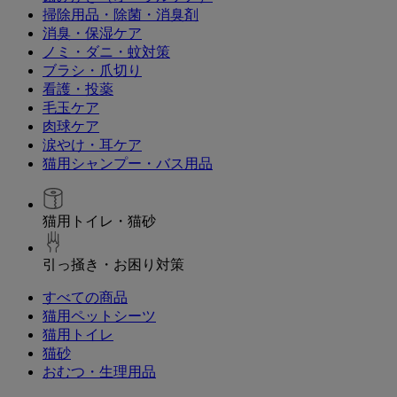
掃除用品・除菌・消臭剤
消臭・保湿ケア
ノミ・ダニ・蚊対策
ブラシ・爪切り
看護・投薬
毛玉ケア
肉球ケア
涙やけ・耳ケア
猫用シャンプー・バス用品
猫用トイレ・猫砂
引っ掻き・お困り対策
すべての商品
猫用ペットシーツ
猫用トイレ
猫砂
おむつ・生理用品