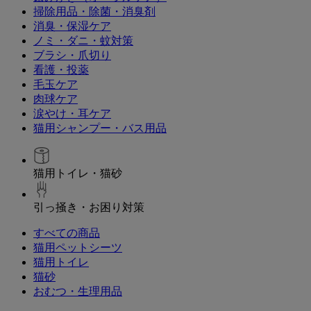
掃除用品・除菌・消臭剤
消臭・保湿ケア
ノミ・ダニ・蚊対策
ブラシ・爪切り
看護・投薬
毛玉ケア
肉球ケア
涙やけ・耳ケア
猫用シャンプー・バス用品
猫用トイレ・猫砂
引っ掻き・お困り対策
すべての商品
猫用ペットシーツ
猫用トイレ
猫砂
おむつ・生理用品