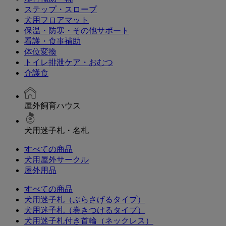
ステップ・スロープ
犬用フロアマット
保温・防寒・その他サポート
看護・食事補助
体位変換
トイレ排泄ケア・おむつ
介護食
屋外飼育ハウス
犬用迷子札・名札
すべての商品
犬用屋外サークル
屋外用品
すべての商品
犬用迷子札（ぶらさげるタイプ）
犬用迷子札（巻きつけるタイプ）
犬用迷子札付き首輪（ネックレス）