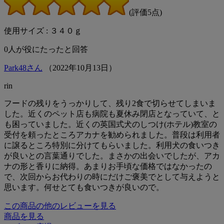
(評価5点)
使用サイズ : ３４０ｇ
0
人が役にたったと回答
Park48さん
（
2022
年
10
月
13
日）
rin
フードの残りをうっかりして、残り2食で切らせてしまいま
した。近くのペット店も病院も夏休み閉店となっていて、と
も困っていました。近くの英国式犬のしつけ(ホテル)教室の
受付を頼ったところアカナを勧められました。普段は利用者
に譲るところ特別に分けてもらいました。利用犬の食いつき
が良いとの言葉通りでした。まさかの出会いでしたが、アカ
ナの形と香りに納得。あまりお手頃な価格ではなかったの
で、次回からお代わりの時にだけご褒美でとして与えようと
思います。何せとても食いつきが良いので。
この商品の他のレビューを見る
商品を見る