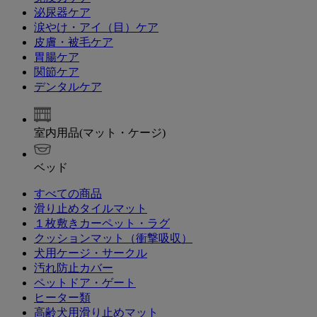
泌尿器ケア
涙やけ・アイ（目）ケア
皮膚・被毛ケア
胃腸ケア
関節ケア
デンタルケア
室内用品(マット・ケージ)
ベッド
すべての商品
滑り止めタイルマット
１枚敷きカーペット・ラグ
クッションマット（衝撃吸収）
犬用ケージ・サークル
汚れ防止カバー
ペットドア・ゲート
ヒーター類
高齢犬用滑り止めマット