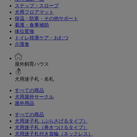
ステップ・スロープ
犬用フロアマット
保温・防寒・その他サポート
看護・食事補助
体位変換
トイレ排泄ケア・おむつ
介護食
屋外飼育ハウス
犬用迷子札・名札
すべての商品
犬用屋外サークル
屋外用品
すべての商品
犬用迷子札（ぶらさげるタイプ）
犬用迷子札（巻きつけるタイプ）
犬用迷子札付き首輪（ネックレス）