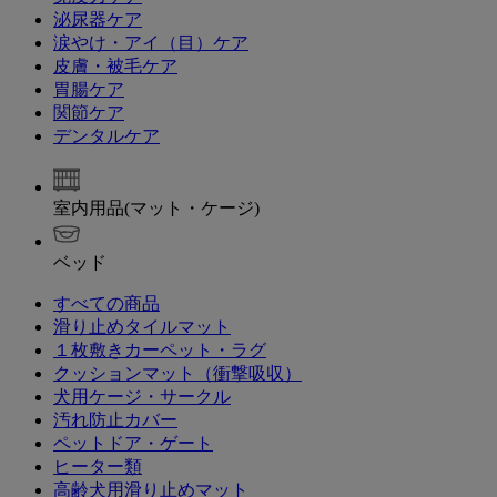
泌尿器ケア
涙やけ・アイ（目）ケア
皮膚・被毛ケア
胃腸ケア
関節ケア
デンタルケア
室内用品(マット・ケージ)
ベッド
すべての商品
滑り止めタイルマット
１枚敷きカーペット・ラグ
クッションマット（衝撃吸収）
犬用ケージ・サークル
汚れ防止カバー
ペットドア・ゲート
ヒーター類
高齢犬用滑り止めマット