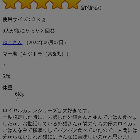
(評価5点)
使用サイズ : ２ｋｇ
0
人が役にたったと回答
ねこさん
（
2024
年
06
月
07
日）
マー君（キジトラ（茶&黒））
/
5歳
体重
6Kg
/
ロイヤルカナンシリーズは大好きです。
一度脱走した時に、去勢した外猫さんと並んでごはん食べま
したが、お世話している外猫さんが隣のうちの仔のロイカナ
ごはんをみて横取りしてバクバク食べていたので、人間には
分からないけれど猫にはそんなに美味しいのかと思いまし