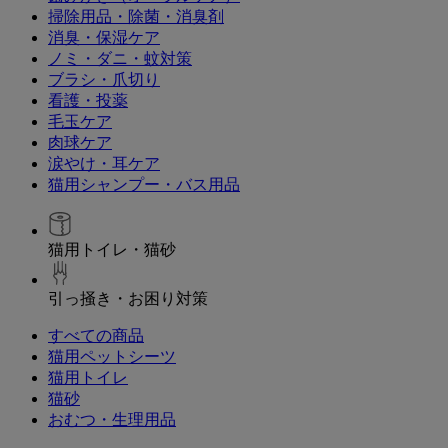
掃除用品・除菌・消臭剤
消臭・保湿ケア
ノミ・ダニ・蚊対策
ブラシ・爪切り
看護・投薬
毛玉ケア
肉球ケア
涙やけ・耳ケア
猫用シャンプー・バス用品
猫用トイレ・猫砂
引っ掻き・お困り対策
すべての商品
猫用ペットシーツ
猫用トイレ
猫砂
おむつ・生理用品