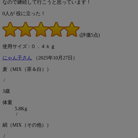
なので継続して行こうと思っています！
0
人が
役に立った！
(評価5点)
使用サイズ : ０．４ｋｇ
にゃん子さん
（
2025
年
10
月
27
日）
麦（MIX（茶＆白））
/
3歳
体重
5.8Kg
/
絹（MIX（その他））
/