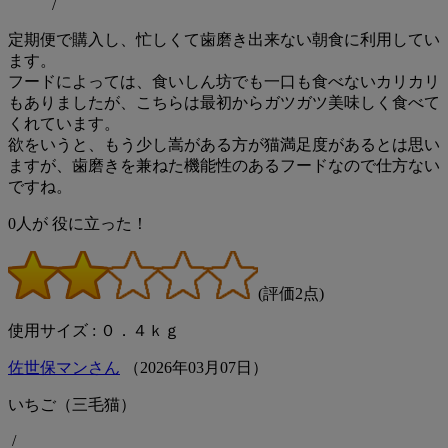
/
定期便で購入し、忙しくて歯磨き出来ない朝食に利用してい
ます。
フードによっては、食いしん坊でも一口も食べないカリカリ
もありましたが、こちらは最初からガツガツ美味しく食べて
くれています。
欲をいうと、もう少し嵩がある方が猫満足度があるとは思い
ますが、歯磨きを兼ねた機能性のあるフードなので仕方ない
ですね。
0
人が
役に立った！
(評価2点)
使用サイズ : ０．４ｋｇ
佐世保マンさん
（
2026
年
03
月
07
日）
いちご（三毛猫）
/