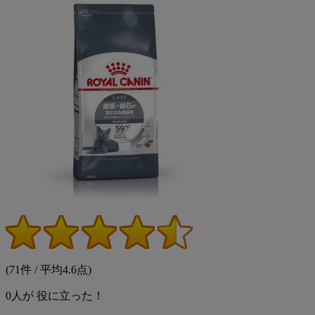
(71件 / 平均4.6点)
0
人が
役に立った！