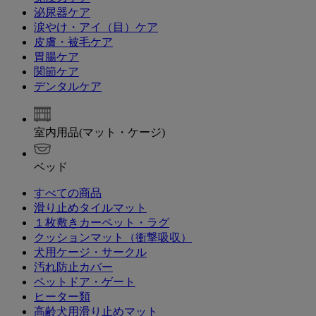
泌尿器ケア
涙やけ・アイ（目）ケア
皮膚・被毛ケア
胃腸ケア
関節ケア
デンタルケア
室内用品(マット・ケージ)
ベッド
すべての商品
滑り止めタイルマット
１枚敷きカーペット・ラグ
クッションマット（衝撃吸収）
犬用ケージ・サークル
汚れ防止カバー
ペットドア・ゲート
ヒーター類
高齢犬用滑り止めマット