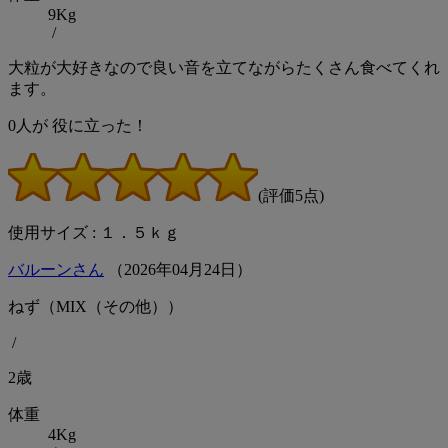
9Kg
/
大粒が大好きなので良い音を立てながらたくさん食べてくれ
ます。
0
人が
役に立った！
(評価5点)
使用サイズ : １．５ｋｇ
バルーンさん
（
2026
年
04
月
24
日）
ねず（MIX（その他））
/
2歳
体重
4Kg