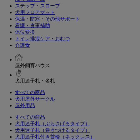
ステップ・スロープ
犬用フロアマット
保温・防寒・その他サポート
看護・食事補助
体位変換
トイレ排泄ケア・おむつ
介護食
屋外飼育ハウス
犬用迷子札・名札
すべての商品
犬用屋外サークル
屋外用品
すべての商品
犬用迷子札（ぶらさげるタイプ）
犬用迷子札（巻きつけるタイプ）
犬用迷子札付き首輪（ネックレス）