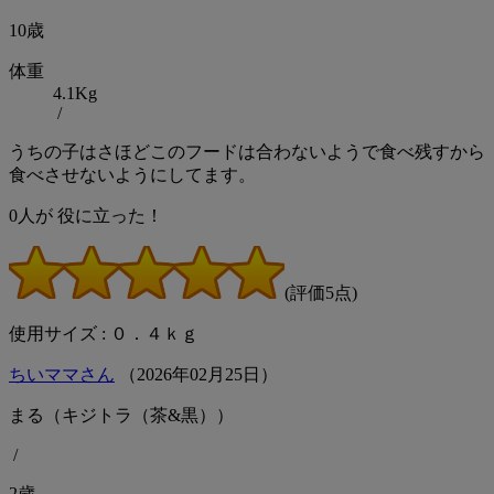
10歳
体重
4.1Kg
/
うちの子はさほどこのフードは合わないようで食べ残すから
食べさせないようにしてます。
0
人が
役に立った！
(評価5点)
使用サイズ : ０．４ｋｇ
ちいママさん
（
2026
年
02
月
25
日）
まる（キジトラ（茶&黒））
/
2歳