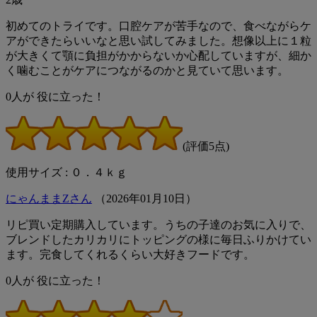
初めてのトライです。口腔ケアが苦手なので、食べながらケ
アができたらいいなと思い試してみました。想像以上に１粒
が大きくて顎に負担がかからないか心配していますが、細か
く噛むことがケアにつながるのかと見ていて思います。
0
人が
役に立った！
(評価5点)
使用サイズ : ０．４ｋｇ
にゃんままZさん
（
2026
年
01
月
10
日）
リピ買い定期購入しています。うちの子達のお気に入りで、
ブレンドしたカリカリにトッピングの様に毎日ふりかけてい
ます。完食してくれるくらい大好きフードです。
0
人が
役に立った！