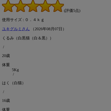
(評価5点)
使用サイズ : ０．４ｋｇ
ユキグルミさん
（
2026
年
08
月
07
日）
くるみ（白黒猫（白＆黒））
/
20歳
体重
5Kg
/
はく（白猫）
/
16歳
体重