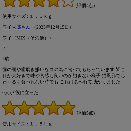
(評価4点)
使用サイズ : １．５ｋｇ
ワイ太郎さん
（
2025
年
12
月
15
日）
ワイ（MIX（その他））
/
5歳
歯の裏や歯磨き嫌いなコの為に食べてもらっています 皆こ
れが大好きで味や食感も良いのか飽きない様子 猫風邪でち
ゅ～るも食べれない時でも これは食べれて助かりました
0
人が
役に立った！
(評価5点)
使用サイズ : １．５ｋｇ