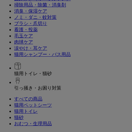
掃除用品・除菌・消臭剤
消臭・保湿ケア
ノミ・ダニ・蚊対策
ブラシ・爪切り
看護・投薬
毛玉ケア
肉球ケア
涙やけ・耳ケア
猫用シャンプー・バス用品
猫用トイレ・猫砂
引っ掻き・お困り対策
すべての商品
猫用ペットシーツ
猫用トイレ
猫砂
おむつ・生理用品