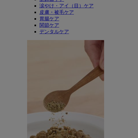
涙やけ・アイ（目）ケア
皮膚・被毛ケア
胃腸ケア
関節ケア
デンタルケア