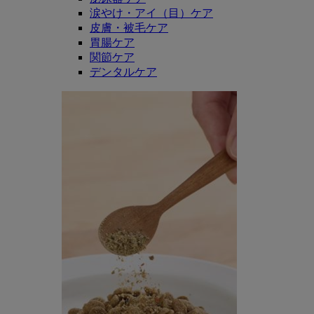
涙やけ・アイ（目）ケア
皮膚・被毛ケア
胃腸ケア
関節ケア
デンタルケア