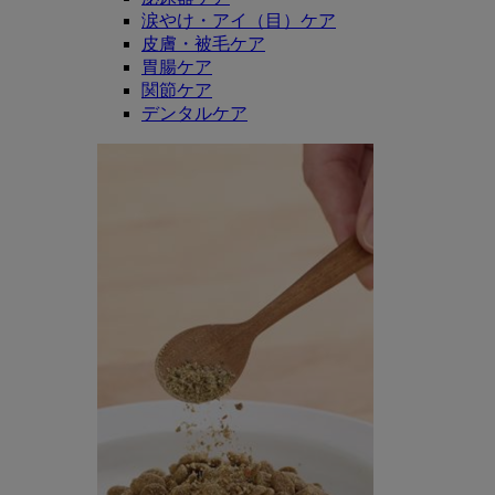
涙やけ・アイ（目）ケア
皮膚・被毛ケア
胃腸ケア
関節ケア
デンタルケア