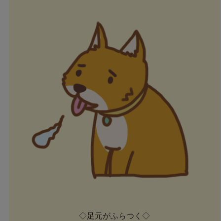
◇足元がふらつく◇