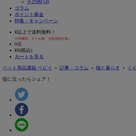
その他(14)
コラム
ポイント募金
特集・キャンペーン
¥
以上で送料無料！
※沖縄県、クール便、大型送料を除く
0
点
¥
0
(税込)
カートを見る
ペット用品通販 ペピイ
＞
記事・コラム
＞
猫と暮らす
＞
く
役に立ったらシェア！