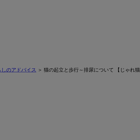
らしのアドバイス
＞ 猫の起立と歩行～排尿について 【じゃれ