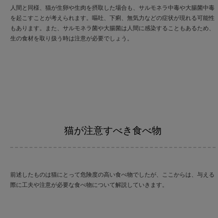
人間と同様、猫が生卵や生肉を摂取した場合も、サルモネラ中毒や大腸菌中毒
を起こすことが考えられます。嘔吐、下痢、無気力などの症状が現れる可能性
もあります。また、サルモネラ菌や大腸菌は人間に感染することもあるため、
生の食材を取り扱う時は注意が必要でしょう。
猫が注意すべき食べ物
前述したものは猫にとって危険度の高い食べ物でしたが、ここからは、与える
際に工夫や注意が必要な食べ物について解説していきます。