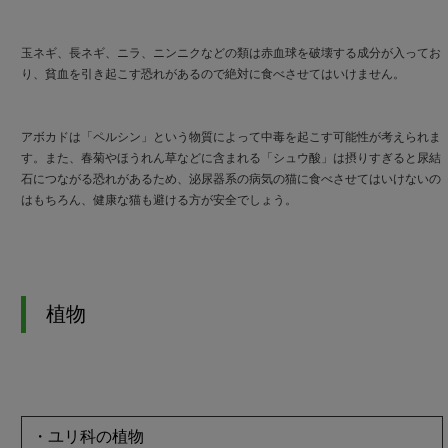
玉ネギ、長ネギ、ニラ、ニンニクなどの類は赤血球を破壊する成分が入ってお
り、貧血を引き起こす恐れがあるので絶対に食べさせてはいけません。
アボカドは「ペルシン」という物質によって中毒を起こす可能性が考えられま
す。また、春菊やほうれん草などに含まれる「シュウ酸」は摂りすぎると尿結
石につながる恐れがあるため、泌尿器系の病気の猫に食べさせてはいけないの
はもちろん、健康な猫も避ける方が安全でしょう。
植物
・ユリ科の植物