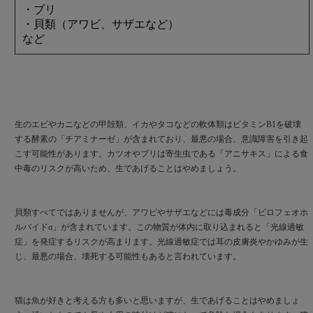
・ブリ
・貝類（アワビ、サザエなど）
など
生のエビやカニなどの甲殻類、イカやタコなどの軟体類はビタミンB1を破壊
する酵素の「チアミナーゼ」が含まれており、最悪の場合、意識障害を引き起
こす可能性があります。カツオやブリは寄生虫である「アニサキス」による食
中毒のリスクが高いため、生であげることはやめましょう。
貝類すべてではありませんが、アワビやサザエなどには毒成分「ピロフェオホ
ルバイドα」が含まれています。この物質が体内に取り込まれると「光線過敏
症」を発症するリスクが高まります。光線過敏症では耳の皮膚炎やかゆみが生
じ、最悪の場合、壊死する可能性もあると言われています。
猫は魚が好きと考える方も多いと思いますが、生であげることはやめましょ