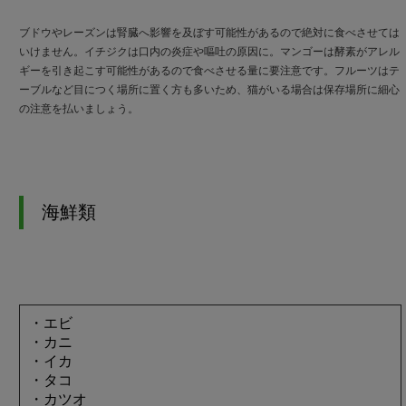
ブドウやレーズンは腎臓へ影響を及ぼす可能性があるので絶対に食べさせては
いけません。イチジクは口内の炎症や嘔吐の原因に。マンゴーは酵素がアレル
ギーを引き起こす可能性があるので食べさせる量に要注意です。フルーツはテ
ーブルなど目につく場所に置く方も多いため、猫がいる場合は保存場所に細心
の注意を払いましょう。
海鮮類
・エビ
・カニ
・イカ
・タコ
・カツオ