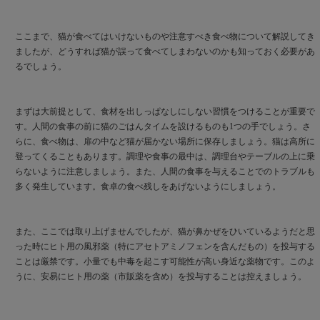
ここまで、猫が食べてはいけないものや注意すべき食べ物について解説してき
ましたが、どうすれば猫が誤って食べてしまわないのかも知っておく必要があ
るでしょう。
まずは大前提として、食材を出しっぱなしにしない習慣をつけることが重要で
す。人間の食事の前に猫のごはんタイムを設けるものも1つの手でしょう。さ
らに、食べ物は、扉の中など猫が届かない場所に保存しましょう。猫は高所に
登ってくることもあります。調理や食事の最中は、調理台やテーブルの上に乗
らないように注意しましょう。また、人間の食事を与えることでのトラブルも
多く発生しています。食卓の食べ残しをあげないようにしましょう。
また、ここでは取り上げませんでしたが、猫が鼻かぜをひいているようだと思
った時にヒト用の風邪薬（特にアセトアミノフェンを含んだもの）を投与する
ことは厳禁です。小量でも中毒を起こす可能性が高い身近な薬物です。このよ
うに、安易にヒト用の薬（市販薬を含め）を投与することは控えましょう。