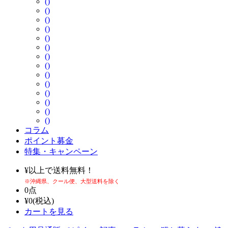
()
()
()
()
()
()
()
()
()
()
()
()
()
()
コラム
ポイント募金
特集・キャンペーン
¥
以上で送料無料！
※沖縄県、クール便、大型送料を除く
0
点
¥
0
(税込)
カートを見る