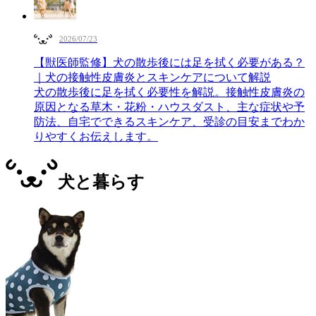
2026/07/23
【獣医師監修】犬の散歩後には足を拭く必要がある？
｜犬の接触性皮膚炎とスキンケアについて解説
犬の散歩後に足を拭く必要性を解説。接触性皮膚炎の
原因となる草木・花粉・ハウスダスト、主な症状や予
防法、自宅でできるスキンケア、受診の目安までわか
りやすくお伝えします。
犬と暮らす