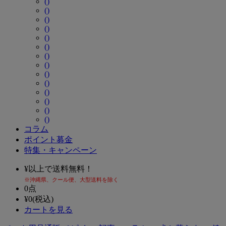
()
()
()
()
()
()
()
()
()
()
()
()
()
()
コラム
ポイント募金
特集・キャンペーン
¥
以上で送料無料！
※沖縄県、クール便、大型送料を除く
0
点
¥
0
(税込)
カートを見る