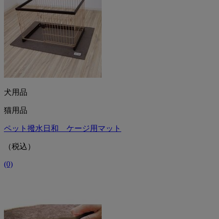
犬用品
猫用品
ペット撥水日和 ケージ用マット
（税込）
(0)