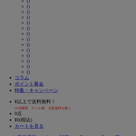
()
()
()
()
()
()
()
()
()
()
()
()
()
()
コラム
ポイント募金
特集・キャンペーン
¥
以上で送料無料！
※沖縄県、クール便、大型送料を除く
0
点
¥
0
(税込)
カートを見る