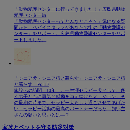
「動物愛護センターに行ってきました！」広島県動物
愛護センター編
「動物愛護センターってどんなところ？」気になる疑
問から、ペピイスタッフがあなたの街の「動物愛護セ
ンター」をリポート。広島県動物愛護センターをリポ
ートしました。
「シニア犬・シニア猫と暮らす」シニア犬・シニア猫
と暮らす Vol.17
施設への訪問、10年―。一生涯セラピー犬として、多
くの子どもに勇気と感動を与え続けた犬、ジョン。そ
の最期の時まで、セラピー犬らしく過ごさせてあげた
い。セラピー活動の最高のパートナーだった、飼い主
さんの願いと思いとは―？
家族とペットを守る防災対策