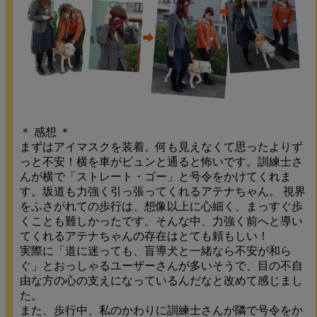
＊ 感想 ＊
まずはアイマスクを装着。何も見えなくて思ったよりず
っと不安！横を車がビュンと通ると怖いです。訓練士さ
んが横で「ストレート・ゴー」と号令をかけてくれま
す。坂道も力強く引っ張ってくれるアテナちゃん。 視界
をふさがれての歩行は、想像以上に心細く、まっすぐ歩
くことも難しかったです。そんな中、力強く前へと導い
てくれるアテナちゃんの存在はとても頼もしい！
実際に「道に迷っても、盲導犬と一緒なら不安が和ら
ぐ」とおっしゃるユーザーさんが多いそうで、目の不自
由な方の心の支えになっているんだなと改めて感じまし
た。
また、歩行中、私のかわりに訓練士さんが隣で号令をか