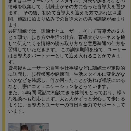
まずはユーザーのライフスタイル、身長や歩き方などの
情報を収集して、訓練士がその方に合った盲導犬を選び
ます。 その後、初めて盲導犬を迎える方であれば４週
間、施設に泊まり込みでの盲導犬との共同訓練が始まり
ます。
共同訓練では、訓練士とユーザー、そして盲導犬の２人
と１頭で、歩き方や生活の仕方、盲導犬がハーネスを通
して伝えてくる情報の読み取り方など意思疎通の仕方を
習得していただきます。 この訓練期間を経て、ユーザー
は盲導犬をパートナーとして迎え入れることができま
す。
貸与後もユーザーの自宅や仕事場などに訓練士が定期的
に訪問し、歩行状態や健康面、生活スタイルに変化がな
いかなどを確認し、何か困ったことがあれば相談にのる
など、密にコミュニケーションをとっています。
また、24時間 電話で相談できる体制をとっており、様々
な相談へも対応します。犬と人がずっと安心して歩ける
ように、盲導犬とユーザーの毎日を全力でサポートして
います。