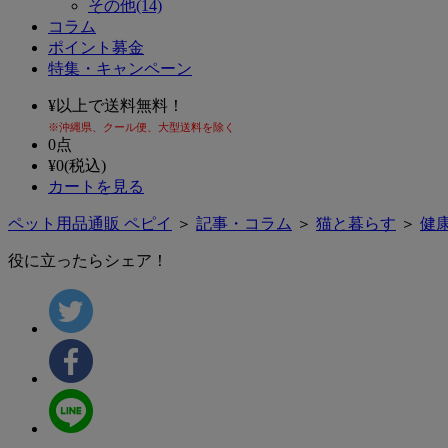
その他(14)
コラム
ポイント募金
特集・キャンペーン
¥
以上で送料無料！
※沖縄県、クール便、大型送料を除く
0
点
¥
0
(税込)
カートを見る
ペット用品通販 ペピイ
＞
記事・コラム
＞
猫と暮らす
＞
健
役に立ったらシェア！