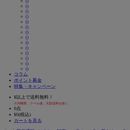
()
()
()
()
()
()
()
()
()
()
()
()
()
()
コラム
ポイント募金
特集・キャンペーン
¥
以上で送料無料！
※沖縄県、クール便、大型送料を除く
0
点
¥
0
(税込)
カートを見る