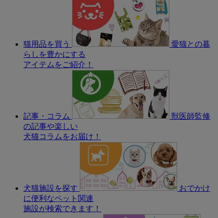
猫用品を買う
愛猫との暮
らしを豊かにする
アイテムをご紹介！
記事・コラム
獣医師監修
の記事や楽しい
犬猫コラムをお届け！
犬猫施設を探す
おでかけ
に便利なペット関連
施設が検索できます！