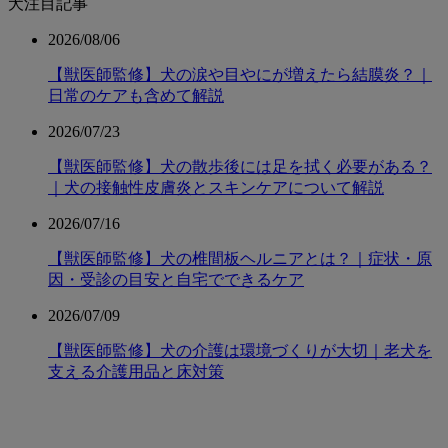
犬注目記事
2026/08/06
【獣医師監修】犬の涙や目やにが増えたら結膜炎？｜
日常のケアも含めて解説
2026/07/23
【獣医師監修】犬の散歩後には足を拭く必要がある？
｜犬の接触性皮膚炎とスキンケアについて解説
2026/07/16
【獣医師監修】犬の椎間板ヘルニアとは？｜症状・原
因・受診の目安と自宅でできるケア
2026/07/09
【獣医師監修】犬の介護は環境づくりが大切｜老犬を
支える介護用品と床対策