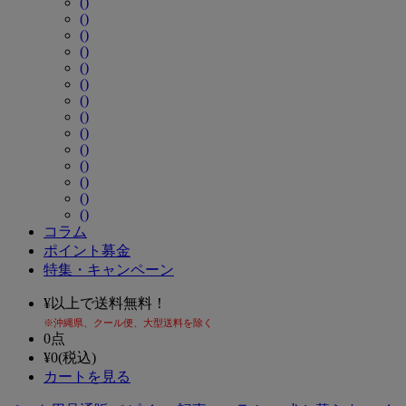
()
()
()
()
()
()
()
()
()
()
()
()
()
()
コラム
ポイント募金
特集・キャンペーン
¥
以上で送料無料！
※沖縄県、クール便、大型送料を除く
0
点
¥
0
(税込)
カートを見る