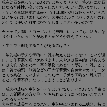
現在結石を患っているわけではありませんが、将来的に結石
になる可能性が高いのなら止めた方がいいと思いますし。与
えている量は体重約5kgの子で1日1回小さじ2杯くらいとそれ
ほど多くはありませんので、犬用のミルク（パック入りのも
の）では使いきれずに捨ててしまうことが多いのです。
合わせて人間用のヨーグルト（無糖）についても、結石にな
りやすいということがあるのかどうか教えて下さい。
～牛乳で下痢をすることがあるのは？～
哺乳期の子犬や子猫に牛乳を与えてはいけない、という理
由には栄養素の違いがあります。犬や猫は基本的に雑食ある
いは肉食であるため、草食動物である牛の母乳（牛乳）とは
蛋白質や糖類、脂質などの三大栄養素の含有量やカロリーが
とても異なっています。このため、子犬や子猫を牛乳で育て
ると、栄養不良になってしまうことがあります。
成犬や成猫で牛乳を与えてはいけない、と言われる理由に
は、ご質問者の方が仰っておられるように下痢を起こすこと
があるからです。
犬も猫も成長するにつれて、牛乳中に含まれる二糖類、特に