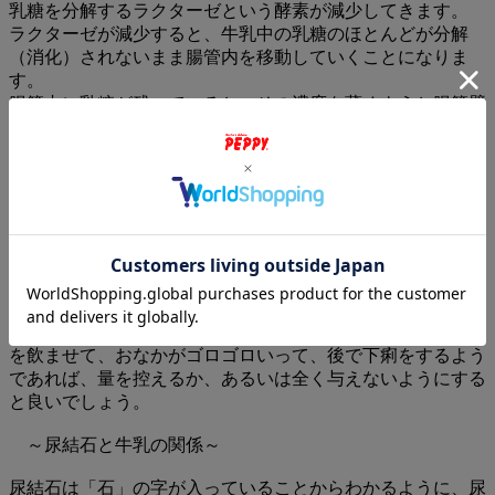
乳糖を分解するラクターゼという酵素が減少してきます。
ラクターゼが減少すると、牛乳中の乳糖のほとんどが分解
（消化）されないまま腸管内を移動していくことになりま
す。
腸管内に乳糖が残っていると、その濃度を薄めようと腸管壁
から水分が腸管内に移動したり、あるいは腸管内から腸管壁
に吸収されるべき水分が乳糖と一緒に残ったりします。この
過剰な水分によって便が水っぽく、すなわち下痢状になって
しまうのです。
このことを『乳糖不耐性による浸透圧性下痢』といいます。
※ ある研究によれば、犬では体重１Kgあたりに20mlの牛
乳を飲ませると下痢をすると言われています。もちろん、個
体差があり、もう少し飲んでも平気な子もいれば、もっと少
ない量の牛乳でも下痢をしてしまう子もいるでしょう。牛乳
を飲ませて、おなかがゴロゴロいって、後で下痢をするよう
であれば、量を控えるか、あるいは全く与えないようにする
と良いでしょう。
～尿結石と牛乳の関係～
尿結石は「石」の字が入っていることからわかるように、尿