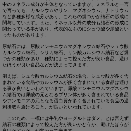
中のミネラル成分が主体となっていますが、ミネラルと一言
で言っても、カルシウムやリン、マグネシウム、ナトリウム
など多種多様な成分があり、これらの幾つかが結石の形成に
関与しています。また、ミネラル以外の成分も結石の形成に
関わっている事があり、代表的なものにシュウ酸や尿酸とい
ったものがあります。
尿結石には、尿酸アンモニウムマグネシウム結石やシュウ酸
カルシウム結石、シリカ結石、リン酸カルシウム結石など幾
つかの種類があり、種類によって控えた方が良い食品、避け
たほうが良い食品などが決まってきます。
例えば、シュウ酸カルシウム結石の場合、シュウ酸が多く含
まれている食品やカルシウムが多く含まれている食品は避け
る事が良いといわれています。尿酸アンモニウムマグネシウ
ム結石では尿酸の元となるプリン体が多く含まれている食品
やアンモニアの元となる蛋白質が多く含まれている食品の過
剰摂取を避けること、が良いといわれています。
このため、一概には牛乳やヨーグルトはダメ、とは言えず
結石の種類によって控えた方が良いかどうか、避けたほうが
良いかどうか、が変わって来ます。