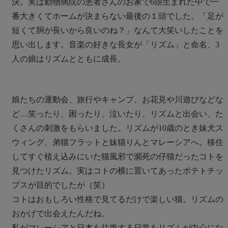
決。実は動物病院の患者さんのお家で6頭生まれた中で一
番大きくてホームが決まらない最後の１頭でした。「足が
短くて胴が長いから良いのね？」なんて大笑いしたことを
思い出します。音楽の好きな長女が「リズム」と命名、3
人の娘はリズムとともに成長。
娘たちの運動会、旅行やキャンプ、お花見や川遊びなどな
ど…笑ったり、困ったり、泣いたり、リズムと出会い、た
くさんの刺激をもらいました。リズムが10歳のとき妹犬ス
ウィング、弟猫フラットと妹猫りんとマレーシアへ。移住
してすぐ植え込みにいた猫風邪で瀕死の仔猫だったコトを
見つけたリズム。実はコトの横に置いてあったポテトチッ
プスが目的でしたが（笑）
コトはおもしろい性格で見てるだけで楽しい猫。リズムの
おかげで出会えたんだね。
私がマレーシアと日本を往復する日常をリズムが中心にな