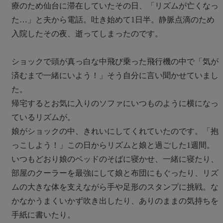
療のため仙台に滞在していたその日、「リズムが亡くなっ
た…」と夫から電話。吐き始めて1日半。静脈点滴のため
入院したその夜、逝ってしまったのです。
ショックで頭が真っ白な中飛び乗った飛行機の中で「気が
済むまで一緒にいよう！」そう自分に言い聞かせていまし
た。
帰宅するとお気に入りのソファにいつものように横になっ
ているリズムが。
娘がショックの中、きれいにしてくれていたのです。「抱
っこしよう！」この日からリズムと娘と過ごした1週間。
いつもどおり娘のベッドのそばに寝かせ、一緒に寝たり、
部屋のクーラーを最強にして娘と布団にもぐったり、リズ
ムの大きな体を支えながら手や足形のスタンプに挑戦。な
かなかうまくいかず吹き出したり、ありのままの気持ちを
手紙に書いたり。