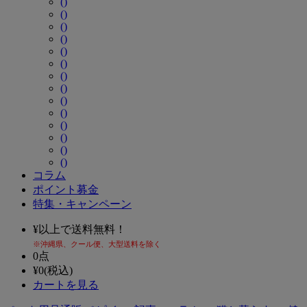
()
()
()
()
()
()
()
()
()
()
()
()
()
()
コラム
ポイント募金
特集・キャンペーン
¥
以上で送料無料！
※沖縄県、クール便、大型送料を除く
0
点
¥
0
(税込)
カートを見る