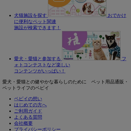
犬猫施設を探す
おでかけ
に便利なペット関連
施設が検索できます！
愛犬・愛猫と参加する
フ
ォトコンテストなど楽しい
コンテンツがいっぱい！
愛犬・愛猫との健やかな暮らしのために ペット用品通販・
ペットライフのペピイ
ペピイの想い
はじめての方へ
ご利用ガイド
よくある質問
会社概要
プライバシーポリシー