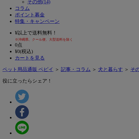
その他(14)
コラム
ポイント募金
特集・キャンペーン
¥
以上で送料無料！
※沖縄県、クール便、大型送料を除く
0
点
¥
0
(税込)
カートを見る
ペット用品通販 ペピイ
＞
記事・コラム
＞
犬と暮らす
＞
そ
役に立ったらシェア！