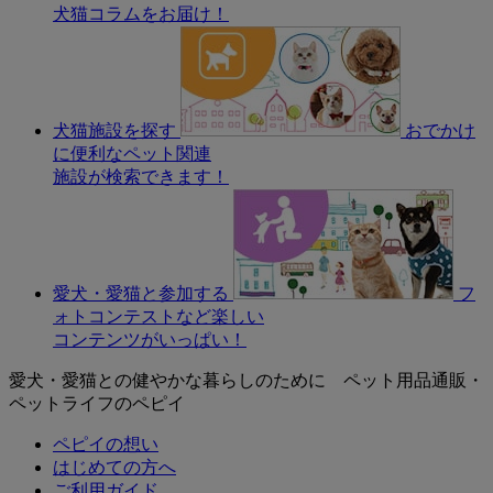
犬猫コラムをお届け！
犬猫施設を探す
おでかけ
に便利なペット関連
施設が検索できます！
愛犬・愛猫と参加する
フ
ォトコンテストなど楽しい
コンテンツがいっぱい！
愛犬・愛猫との健やかな暮らしのために ペット用品通販・
ペットライフのペピイ
ペピイの想い
はじめての方へ
ご利用ガイド