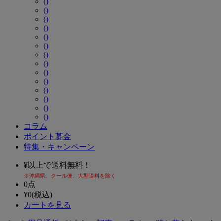
()
()
()
()
()
()
()
()
()
()
()
()
()
()
コラム
ポイント募金
特集・キャンペーン
¥
以上で送料無料！
※沖縄県、クール便、大型送料を除く
0
点
¥
0
(税込)
カートを見る