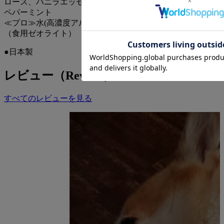
ロース、バニラエッセンス、
ペパーミント
・歯ブラシが苦手な子は、指やシートに取って歯に塗るとこ
≪プロ≫水(高濃度アルカリイオン水)、クリノプチロライト
ろから始めてください。
（食用ゼオライト）
・デイリーウォーターは、歯みがき後の仕上げとして口内に
●日本製
スプレーしてください。
レビュー（Review）
・プロタイプは、犬猫の健康状態に十分注意し、事前に獣医
師に確認・指導を受けてから使用してください。
すべてのレビューを見る
【推奨種】
全犬猫種
【ライフステージ】
全年齢
【こんな子におすすめ】
・歯の黄ばみや汚れが気になる犬猫
・口臭が気になる犬猫
・歯ブラシや歯みがきシートでケアしている犬猫