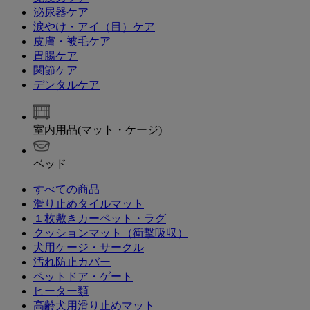
泌尿器ケア
涙やけ・アイ（目）ケア
皮膚・被毛ケア
胃腸ケア
関節ケア
デンタルケア
室内用品(マット・ケージ)
ベッド
すべての商品
滑り止めタイルマット
１枚敷きカーペット・ラグ
クッションマット（衝撃吸収）
犬用ケージ・サークル
汚れ防止カバー
ペットドア・ゲート
ヒーター類
高齢犬用滑り止めマット