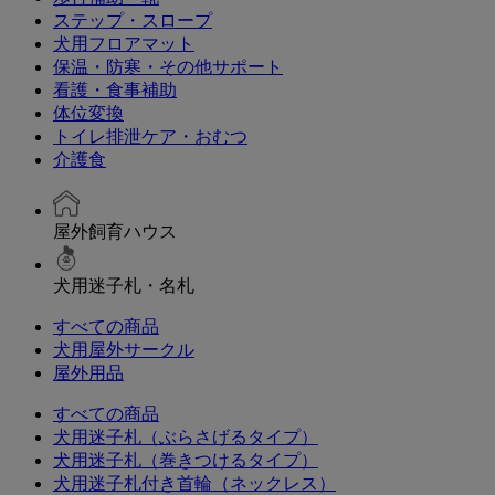
ステップ・スロープ
犬用フロアマット
保温・防寒・その他サポート
看護・食事補助
体位変換
トイレ排泄ケア・おむつ
介護食
屋外飼育ハウス
犬用迷子札・名札
すべての商品
犬用屋外サークル
屋外用品
すべての商品
犬用迷子札（ぶらさげるタイプ）
犬用迷子札（巻きつけるタイプ）
犬用迷子札付き首輪（ネックレス）