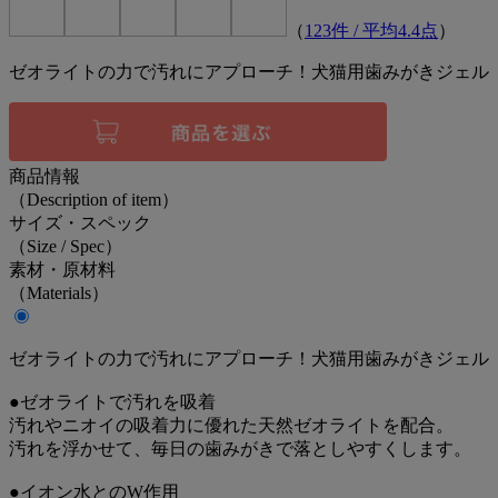
（
123
件 / 平均
4.4
点
）
ゼオライトの力で汚れにアプローチ！犬猫用歯みがきジェル
商品情報
（Description of item）
サイズ・スペック
（Size / Spec）
素材・原材料
（Materials）
ゼオライトの力で汚れにアプローチ！犬猫用歯みがきジェル
●ゼオライトで汚れを吸着
汚れやニオイの吸着力に優れた天然ゼオライトを配合。
汚れを浮かせて、毎日の歯みがきで落としやすくします。
●イオン水とのW作用