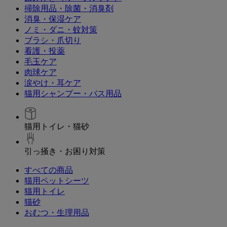
掃除用品・除菌・消臭剤
消臭・保湿ケア
ノミ・ダニ・蚊対策
ブラシ・爪切り
看護・投薬
毛玉ケア
肉球ケア
涙やけ・耳ケア
猫用シャンプー・バス用品
猫用トイレ・猫砂
引っ掻き・お困り対策
すべての商品
猫用ペットシーツ
猫用トイレ
猫砂
おむつ・生理用品