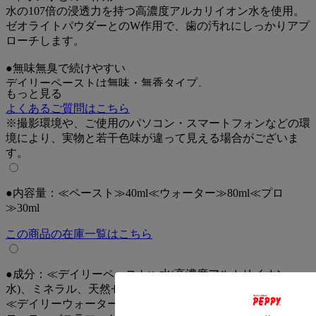
水の107倍の浸透力を持つ高濃度アルカリイオン水を使用。
ゼオライトパウダーとのW作用で、歯の汚れにしっかりアプ
ローチします。
●無味無臭で続けやすい
デイリーペーストは無味・無香タイプ。
もっと見る
味やニオイが苦手な愛犬・愛猫にも使いやすく、毎日のケア
よくあるご質問はこちら
を続けやすい歯みがきジェルです。
※撮影環境や、ご使用のパソコン・スマートフォンなどの環
境により、実物と若干色味が違って見える場合がございま
●仕上げ用ウォーターも
す。
歯みがき後にスプレーできるデイリーウォーターも展開。
口内を洗浄し、消臭・除菌ケアをプラスしたいときにおすす
めです。
●内容量：≪ペースト≫40ml≪ウォーター≫80ml≪プロ
≫30ml
●気になる汚れにプロタイプも展開
気になる汚れには「プロ」タイプ。
この商品の在庫一覧はこちら
犬猫の健康状態に注意し、事前に獣医師に確認・指導を受け
てから使用してください。
●成分：≪デイリーペースト≫水(高濃度アルカリイオン
【使用方法】
水)、ミネラル、天然ゼオライト、セルロースガム
・デイリーペーストは、歯ブラシや歯みがきシートに適量を
≪デイリーウォーター≫水(高濃度アルカリイオン水)、セル
つけ、歯の表面をやさしく磨いてください。