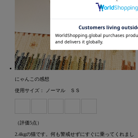
にゃんこの感想
使用サイズ：
ノーマル ＳＳ
（評価
5
点）
2.4kgの猫です。何も警戒せずにすぐに乗ってくれまし