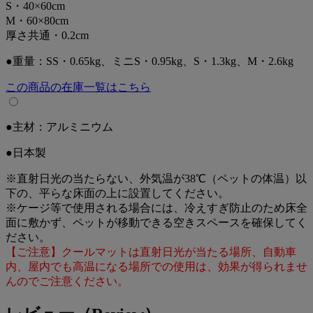
S・40×60cm
M・60×80cm
●電気や冷やす手間もなくお手軽
厚さ共通・0.2cm
設置するだけでひんやりスペースが作れます
●重量：SS・0.65kg、ミニS・0.95kg、S・1.3kg、M・2.6kg
●幅広いサイズ展開
小型～大型犬までのサイズ展開
この商品の在庫一覧はこちら
置き場所やうちの子の体格に合わせて選べます
【使用方法】
●主材：アルミニウム
段差のない平らな場所に設置をしてお使いください。
●日本製
汚れた場合は水拭きをしてください。水分は早めにふき取っ
て乾かしてください。
※直射日光の当たらない、外気温が38℃（ペットの体温）以
冷えすぎが気になる場合は、お腹部分だけが乗る小さいサイ
下の、平らな床面の上に設置してください。
ズを選ぶと安心です。
※ケージ等で使用される場合には、冷えすぎ防止のため床全
面に敷かず、ペットが移動できる空きスペースを確保してく
【推奨種】
ださい。
超小型犬、小型犬、中型犬、大型犬、全猫種
【ご注意】クールマットは直射日光が当たる場所、自動車
内、屋内でも高温になる場所での使用は、効果が得られませ
【対応サイズ目安】
んのでご注意ください。
SS（30×40cm）：チワワ、ヨークシャー、マルチーズ、猫な
ど
ミニS（35×50cm）：トイプードル、パピヨン、ポメラニア