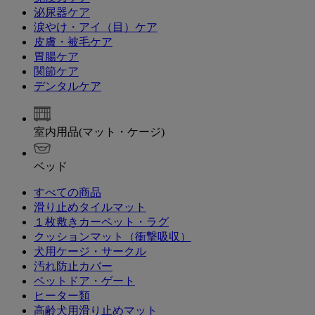
泌尿器ケア
涙やけ・アイ（目）ケア
皮膚・被毛ケア
胃腸ケア
関節ケア
デンタルケア
室内用品(マット・ケージ)
ベッド
すべての商品
滑り止めタイルマット
１枚敷きカーペット・ラグ
クッションマット（衝撃吸収）
犬用ケージ・サークル
汚れ防止カバー
ペットドア・ゲート
ヒーター類
高齢犬用滑り止めマット