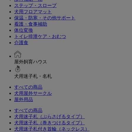
ステップ・スロープ
犬用フロアマット
保温・防寒・その他サポート
看護・食事補助
体位変換
トイレ排泄ケア・おむつ
介護食
屋外飼育ハウス
犬用迷子札・名札
すべての商品
犬用屋外サークル
屋外用品
すべての商品
犬用迷子札（ぶらさげるタイプ）
犬用迷子札（巻きつけるタイプ）
犬用迷子札付き首輪（ネックレス）