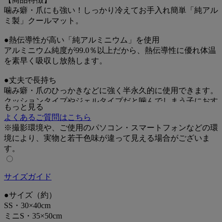
噛み癖・爪にも強い！しっかり冷えてお手入れ簡単「純アル
ミ製」クールマット。
●熱伝導性が高い「純アルミニウム」を使用
アルミニウム純度が99.0％以上だから、熱伝導性に優れ体温
を素早く吸収し放熱します。
●丈夫で長持ち
噛み癖・爪のひっかきなどに強く半永久的に使用できます。
クッションタイプやジェルタイプだと噛んでしまう子におす
もっと見る
すめ。
よくあるご質問はこちら
※撮影環境や、ご使用のパソコン・スマートフォンなどの環
●汚れはサッと拭くだけ
境により、実物と若干色味が違って見える場合がございま
耐食性に優れているため、錆びにくく水洗いOK
す。
抜け毛もつかないからいつも清潔にお使いいただけます
●0.2cmの薄さ
サイズガイド
ペットの乗り降りを妨げずつまずきません。
使用しないときは隙間に収納できます。
●サイズ（約）
SS・30×40cm
●表面はアルマイト加工
ミニS・35×50cm
傷がつきにくく、汚れ落ちが良い加工済み