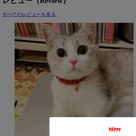
レビュー（Review）
ンなど
S（40×60cm）：シバ、キャバリア、ジャックラッセルなど
すべてのレビューを見る
M（60×80cm）：ボーダーコリー、ラブラドールなど
【ライフステージ】
アダルト
※パピー、シニアは冷えすぎないように注意してご使用くだ
さい。
【こんな子におすすめ】
・噛み癖がある子
・ホリホリする子
・誤食が心配な子
・暑がりな子
【使用上の注意】
・直射日光が当たる場所では使用しないでください。熱を吸
収し高温になりやけどの危険性があります。
・ケージ中で使用する場合は、冷え過ぎを防ぐためにペット
が移動できる空きスペースを確保してください。
・水分がついた場合は速やかにふき取り乾かしてください。