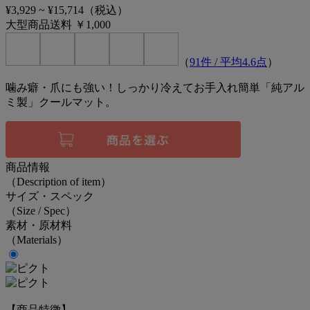
¥3,929
~
¥15,714
（税込）
大型商品送料 ￥1,000
（
91
件 / 平均
4.6
点
）
噛み癖・爪にも強い！しっかり冷えてお手入れ簡単「純アル
ミ製」クールマット。
商品情報
（Description of item）
サイズ・スペック
（Size / Spec）
素材・原材料
（Materials）
【商品特徴】