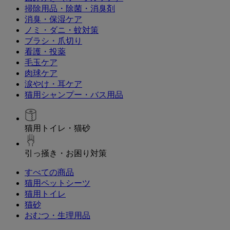
掃除用品・除菌・消臭剤
消臭・保湿ケア
ノミ・ダニ・蚊対策
ブラシ・爪切り
看護・投薬
毛玉ケア
肉球ケア
涙やけ・耳ケア
猫用シャンプー・バス用品
猫用トイレ・猫砂
引っ掻き・お困り対策
すべての商品
猫用ペットシーツ
猫用トイレ
猫砂
おむつ・生理用品