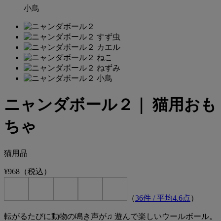
小鳥
ニャンダボール２｜ 猫用おも
ちゃ
猫用品
¥968
（税込）
（
36
件 / 平均
4.6
点
）
転がるたびに動物の鳴き声が♫ 遊んで楽しいウールボール。