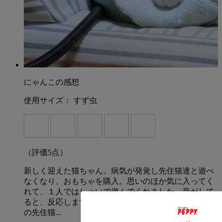
にゃんこの感想
使用サイズ：
すず虫
（評価
5
点）
新しく迎えた猫ちゃん。病気が発覚し先住猫達と遊べ
なくなり、おもちゃを購入。思いのほか気に入ってく
れて、１人ではしゃいで遊んでくれました。音がして
ると、反応します。見ていて楽しくなります。まさか
の先住猫...