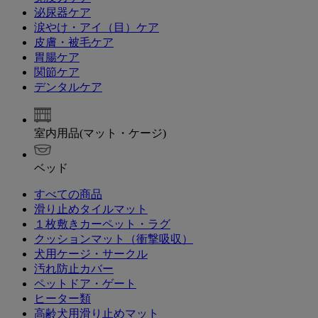
泌尿器ケア
涙やけ・アイ（目）ケア
皮膚・被毛ケア
胃腸ケア
関節ケア
デンタルケア
室内用品(マット・ケージ)
ベッド
すべての商品
滑り止めタイルマット
１枚敷きカーペット・ラグ
クッションマット（衝撃吸収）
犬用ケージ・サークル
汚れ防止カバー
ペットドア・ゲート
ヒーター類
高齢犬用滑り止めマット