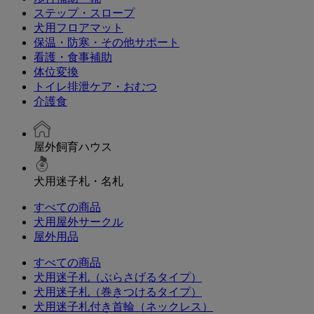
ステップ・スロープ
犬用フロアマット
保温・防寒・その他サポート
看護・食事補助
体位変換
トイレ排泄ケア・おむつ
介護食
屋外飼育ハウス
犬用迷子札・名札
すべての商品
犬用屋外サークル
屋外用品
すべての商品
犬用迷子札（ぶらさげるタイプ）
犬用迷子札（巻きつけるタイプ）
犬用迷子札付き首輪（ネックレス）