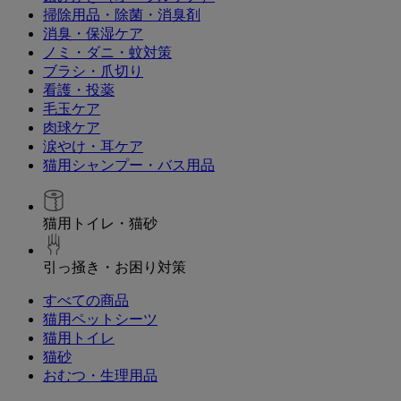
掃除用品・除菌・消臭剤
消臭・保湿ケア
ノミ・ダニ・蚊対策
ブラシ・爪切り
看護・投薬
毛玉ケア
肉球ケア
涙やけ・耳ケア
猫用シャンプー・バス用品
猫用トイレ・猫砂
引っ掻き・お困り対策
すべての商品
猫用ペットシーツ
猫用トイレ
猫砂
おむつ・生理用品