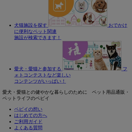
犬猫施設を探す
おでかけ
に便利なペット関連
施設が検索できます！
愛犬・愛猫と参加する
フ
ォトコンテストなど楽しい
コンテンツがいっぱい！
愛犬・愛猫との健やかな暮らしのために ペット用品通販・
ペットライフのペピイ
ペピイの想い
はじめての方へ
ご利用ガイド
よくある質問