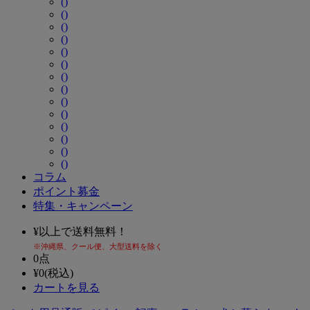
()
()
()
()
()
()
()
()
()
()
()
()
()
()
コラム
ポイント募金
特集・キャンペーン
¥
以上で送料無料！
※沖縄県、クール便、大型送料を除く
0
点
¥
0
(税込)
カートを見る