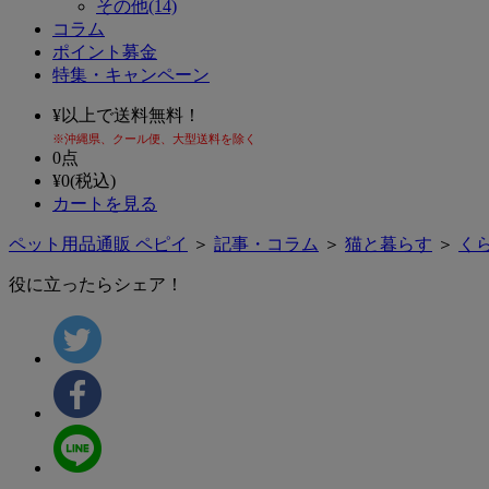
その他(14)
コラム
ポイント募金
特集・キャンペーン
¥
以上で送料無料！
※沖縄県、クール便、大型送料を除く
0
点
¥
0
(税込)
カートを見る
ペット用品通販 ペピイ
＞
記事・コラム
＞
猫と暮らす
＞
く
役に立ったらシェア！