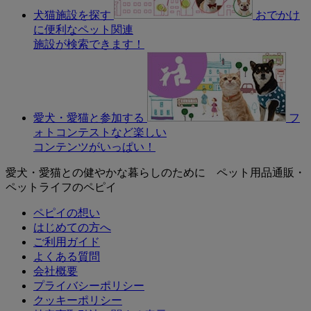
犬猫施設を探す
おでかけ
に便利なペット関連
施設が検索できます！
愛犬・愛猫と参加する
フ
ォトコンテストなど楽しい
コンテンツがいっぱい！
愛犬・愛猫との健やかな暮らしのために ペット用品通販・
ペットライフのペピイ
ペピイの想い
はじめての方へ
ご利用ガイド
よくある質問
会社概要
プライバシーポリシー
クッキーポリシー