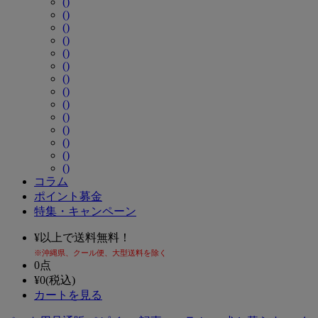
()
()
()
()
()
()
()
()
()
()
()
()
()
()
コラム
ポイント募金
特集・キャンペーン
¥
以上で送料無料！
※沖縄県、クール便、大型送料を除く
0
点
¥
0
(税込)
カートを見る