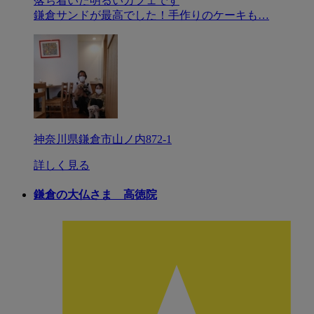
落ち着いた明るいカフェです
鎌倉サンドが最高でした！手作りのケーキも…
神奈川県鎌倉市山ノ内872-1
詳しく見る
鎌倉の大仏さま 高徳院